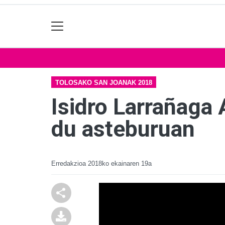
TOLOSAKO SAN JOANAK 2018
Isidro Larrañaga 
du asteburuan
Erredakzioa
2018ko ekainaren 19a