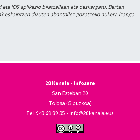
 eta iOS aplikazio bilatzailean eta deskargatu. Bertan
lak eskaintzen dizuten abantailez gozatzeko aukera izango
28 Kanala - Infosare
San Esteban 20
Tolosa (Gipuzkoa)
Tel: 943 69 89 35 -
info@28kanala.eus