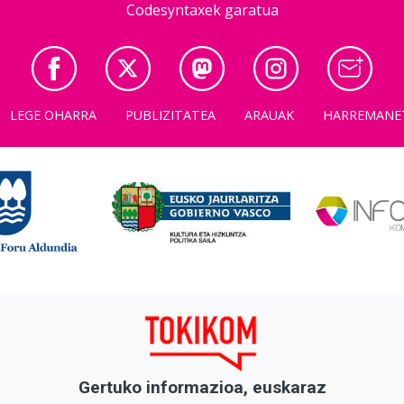
Codesyntaxek garatua
LEGE OHARRA
PUBLIZITATEA
ARAUAK
HARREMANE
Gertuko informazioa, euskaraz