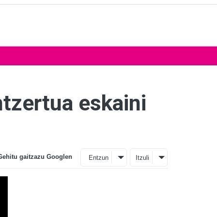
tzertua eskaini
Gehitu gaitzazu Googlen
Entzun
Itzuli