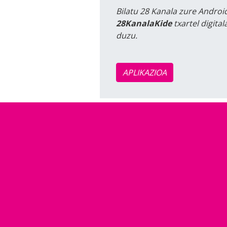
Bilatu 28 Kanala zure Android
28KanalaKide
txartel digita
duzu.
APLIKAZIOA