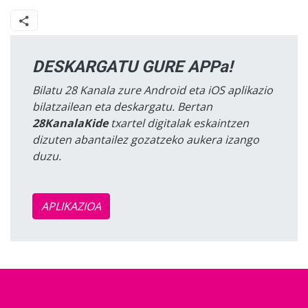
DESKARGATU GURE APPa!
Bilatu 28 Kanala zure Android eta iOS aplikazio
bilatzailean eta deskargatu. Bertan
28KanalaKide
txartel digitalak eskaintzen
dizuten abantailez gozatzeko aukera izango
duzu.
APLIKAZIOA