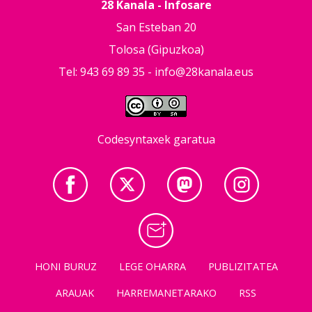
28 Kanala - Infosare
San Esteban 20
Tolosa (Gipuzkoa)
Tel: 943 69 89 35 -
info@28kanala.eus
Codesyntaxek garatua
HONI BURUZ
LEGE OHARRA
PUBLIZITATEA
ARAUAK
HARREMANETARAKO
RSS