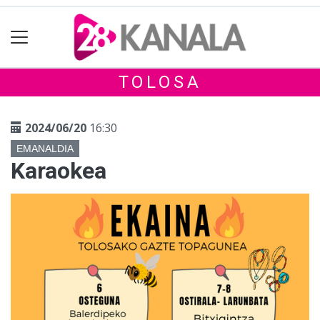
TOLOSA
2024/06/20
16:30
EMANALDIA
Karaokea