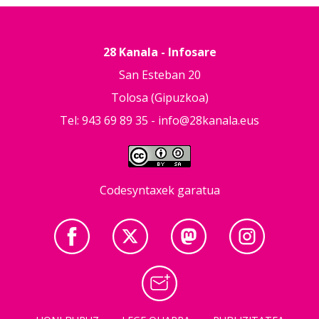
28 Kanala - Infosare
San Esteban 20
Tolosa (Gipuzkoa)
Tel: 943 69 89 35 -
info@28kanala.eus
Codesyntaxek garatua