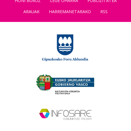
HONI BURUZ
LEGE OHARRA
PUBLIZITATEA
ARAUAK
HARREMANETARAKO
RSS