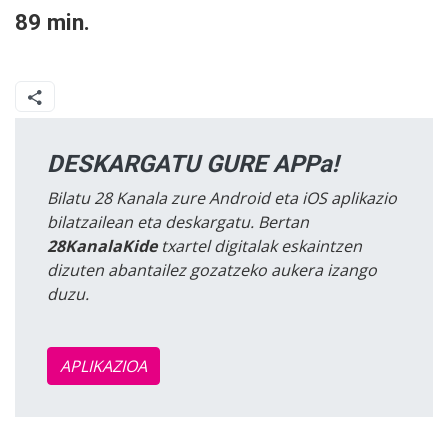
89 min.
DESKARGATU GURE APPa!
Bilatu 28 Kanala zure Android eta iOS aplikazio
bilatzailean eta deskargatu. Bertan
28KanalaKide
txartel digitalak eskaintzen
dizuten abantailez gozatzeko aukera izango
duzu.
APLIKAZIOA