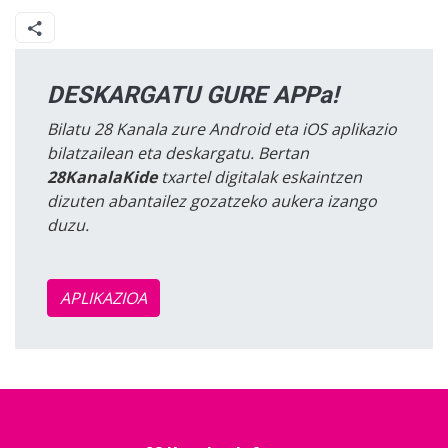
DESKARGATU GURE APPa!
Bilatu 28 Kanala zure Android eta iOS aplikazio
bilatzailean eta deskargatu. Bertan
28KanalaKide
txartel digitalak eskaintzen
dizuten abantailez gozatzeko aukera izango
duzu.
APLIKAZIOA