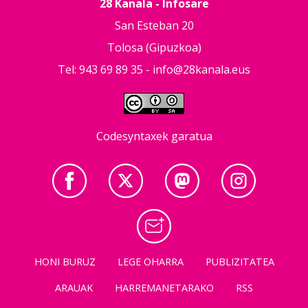
28 Kanala - Infosare
San Esteban 20
Tolosa (Gipuzkoa)
Tel: 943 69 89 35 -
info@28kanala.eus
Codesyntaxek garatua
HONI BURUZ
LEGE OHARRA
PUBLIZITATEA
ARAUAK
HARREMANETARAKO
RSS