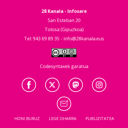
28 Kanala - Infosare
San Esteban 20
Tolosa (Gipuzkoa)
Tel: 943 69 89 35 -
info@28kanala.eus
Codesyntaxek garatua
HONI BURUZ
LEGE OHARRA
PUBLIZITATEA