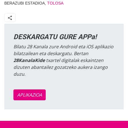
BERAZUBI ESTADIOA,
TOLOSA
DESKARGATU GURE APPa!
Bilatu 28 Kanala zure Android eta iOS aplikazio
bilatzailean eta deskargatu. Bertan
28KanalaKide
txartel digitalak eskaintzen
dizuten abantailez gozatzeko aukera izango
duzu.
APLIKAZIOA