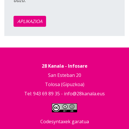
duzu.
APLIKAZIOA
28 Kanala - Infosare
San Esteban 20
Tolosa (Gipuzkoa)
Tel: 943 69 89 35 -
info@28kanala.eus
Codesyntaxek garatua