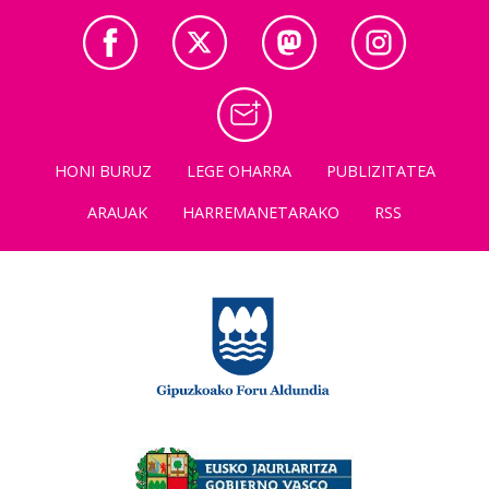
HONI BURUZ
LEGE OHARRA
PUBLIZITATEA
ARAUAK
HARREMANETARAKO
RSS