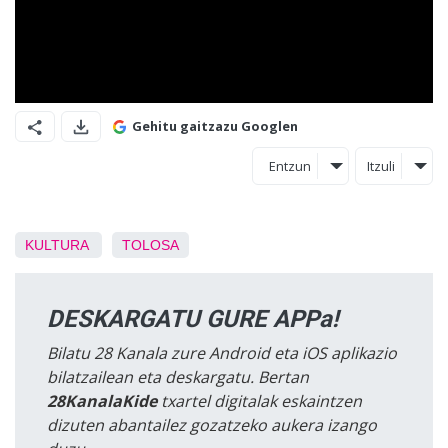
Gehitu gaitzazu Googlen
Entzun
Itzuli
KULTURA
TOLOSA
DESKARGATU GURE APPa!
Bilatu 28 Kanala zure Android eta iOS aplikazio
bilatzailean eta deskargatu. Bertan
28KanalaKide
txartel digitalak eskaintzen
dizuten abantailez gozatzeko aukera izango