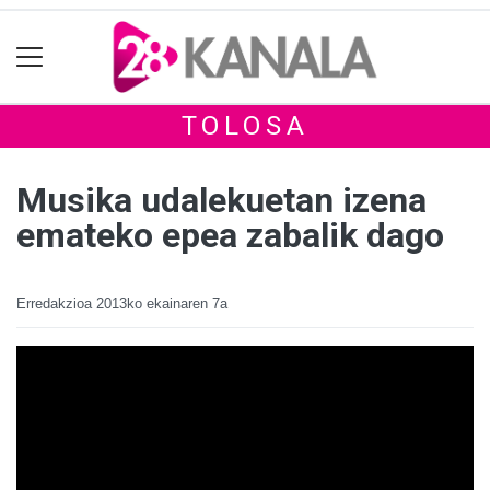
TOLOSA
Musika udalekuetan izena
emateko epea zabalik dago
Erredakzioa
2013ko ekainaren 7a