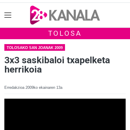
TOLOSA
TOLOSAKO SAN JOANAK 2009
3x3 saskibaloi txapelketa
herrikoia
Erredakzioa
2009ko ekainaren 13a