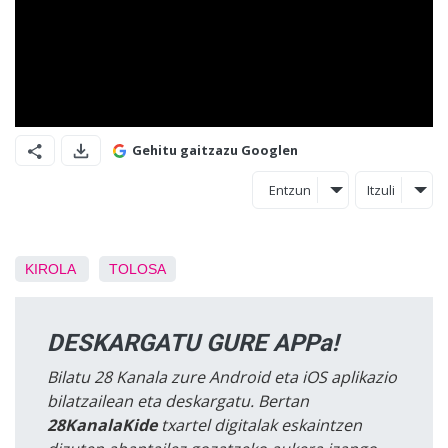
Gehitu gaitzazu Googlen
Entzun
Itzuli
KIROLA
TOLOSA
DESKARGATU GURE APPa!
Bilatu 28 Kanala zure Android eta iOS aplikazio
bilatzailean eta deskargatu. Bertan
28KanalaKide
txartel digitalak eskaintzen