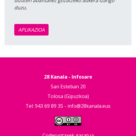
dizuten abantailez gozatzeko aukera izango
duzu.
APLIKAZIOA
28 Kanala - Infosare
San Esteban 20
Tolosa (Gipuzkoa)
Tel: 943 69 89 35 -
info@28kanala.eus
Codesyntaxek garatua