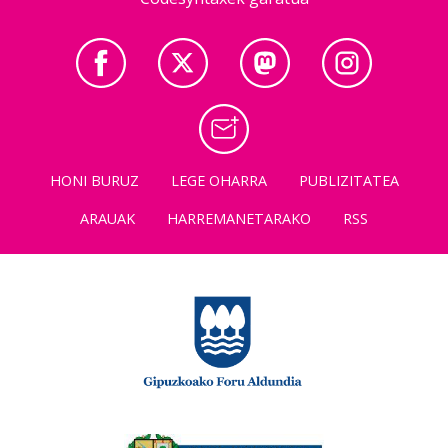
HONI BURUZ
LEGE OHARRA
PUBLIZITATEA
ARAUAK
HARREMANETARAKO
RSS