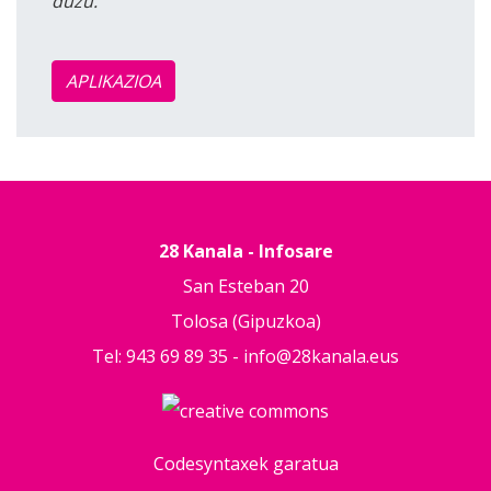
duzu.
APLIKAZIOA
28 Kanala - Infosare
San Esteban 20
Tolosa (Gipuzkoa)
Tel: 943 69 89 35 -
info@28kanala.eus
Codesyntaxek garatua