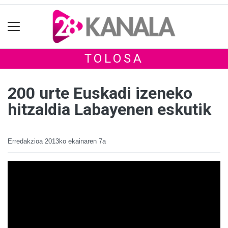
TOLOSA
200 urte Euskadi izeneko
hitzaldia Labayenen eskutik
Erredakzioa
2013ko ekainaren 7a