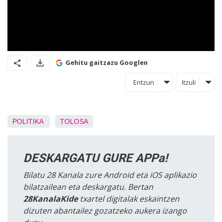
Gehitu gaitzazu Googlen
Entzun
Itzuli
POLITIKA
TOLOSA
DESKARGATU GURE APPa!
Bilatu 28 Kanala zure Android eta iOS aplikazio
bilatzailean eta deskargatu. Bertan
28KanalaKide
txartel digitalak eskaintzen
dizuten abantailez gozatzeko aukera izango