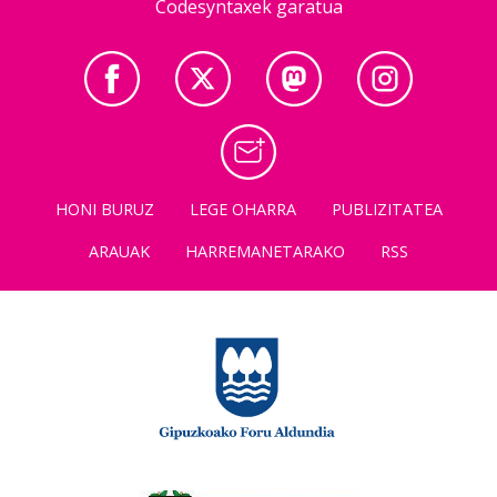
Codesyntaxek garatua
HONI BURUZ
LEGE OHARRA
PUBLIZITATEA
ARAUAK
HARREMANETARAKO
RSS