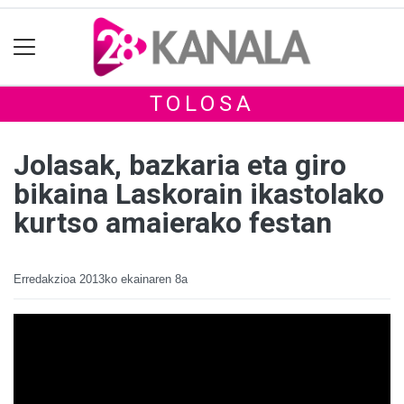
TOLOSA
Jolasak, bazkaria eta giro
bikaina Laskorain ikastolako
kurtso amaierako festan
Erredakzioa
2013ko ekainaren 8a