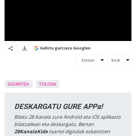
Gehitu gaitzazu Googlen
Entzun
Itzuli
GIZARTEA
TOLOSA
DESKARGATU GURE APPa!
Bilatu 28 Kanala zure Android eta iOS aplikazio
bilatzailean eta deskargatu. Bertan
28KanalaKide
txartel digitalak eskaintzen