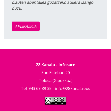
dizuten abantailez gozatzeko aukera izango
duzu.
APLIKAZIOA
28 Kanala - Infosare
San Esteban 20
Tolosa (Gipuzkoa)
Tel: 943 69 89 35 -
info@28kanala.eus