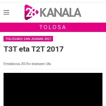
TOLOSA
TOLOSAKO SAN JOANAK 2017
T3T eta T2T 2017
Erredakzioa
2017ko ekainaren 18a