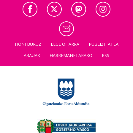
HONI BURUZ
LEGE OHARRA
PUBLIZITATEA
ARAUAK
HARREMANETARAKO
RSS