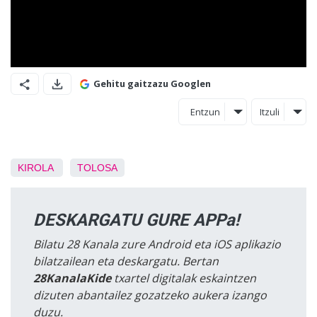
Gehitu gaitzazu Googlen
Entzun
Itzuli
KIROLA
TOLOSA
DESKARGATU GURE APPa!
Bilatu 28 Kanala zure Android eta iOS aplikazio
bilatzailean eta deskargatu. Bertan
28KanalaKide
txartel digitalak eskaintzen
dizuten abantailez gozatzeko aukera izango
duzu.