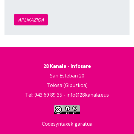
APLIKAZIOA
28 Kanala - Infosare
San Esteban 20
Tolosa (Gipuzkoa)
Tel: 943 69 89 35 -
info@28kanala.eus
Codesyntaxek garatua