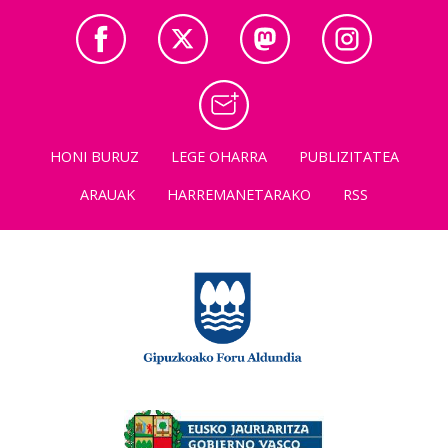
HONI BURUZ
LEGE OHARRA
PUBLIZITATEA
ARAUAK
HARREMANETARAKO
RSS