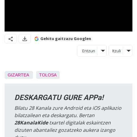
Gehitu gaitzazu Googlen
Entzun
Itzuli
GIZARTEA
TOLOSA
DESKARGATU GURE APPa!
Bilatu 28 Kanala zure Android eta iOS aplikazio
bilatzailean eta deskargatu. Bertan
28KanalaKide
txartel digitalak eskaintzen
dizuten abantailez gozatzeko aukera izango