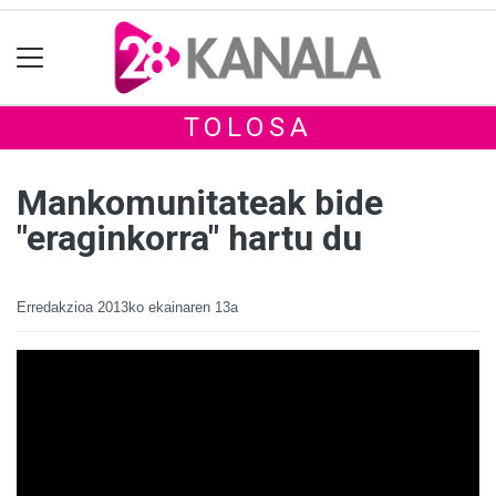
TOLOSA
Mankomunitateak bide
"eraginkorra" hartu du
Erredakzioa
2013ko ekainaren 13a