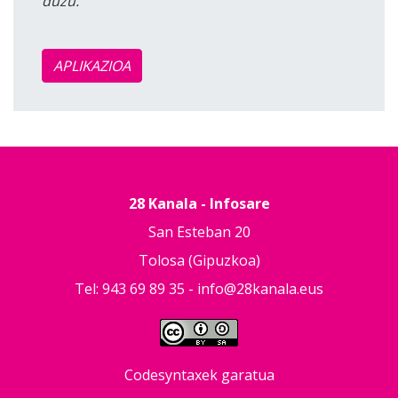
duzu.
APLIKAZIOA
28 Kanala - Infosare
San Esteban 20
Tolosa (Gipuzkoa)
Tel: 943 69 89 35 -
info@28kanala.eus
Codesyntaxek garatua