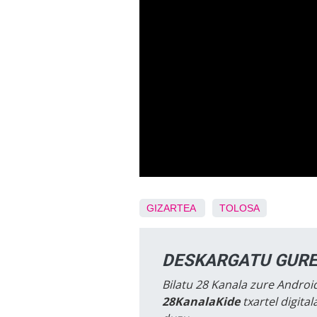
GIZARTEA
TOLOSA
DESKARGATU GURE
Bilatu 28 Kanala zure Android
28KanalaKide
txartel digita