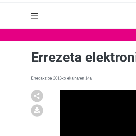
Errezeta elektron
Erredakzioa
2013ko ekainaren 14a