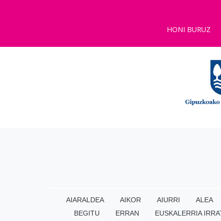
HONI BURUZ
AIARALDEA
AIKOR
AIURRI
ALEA
BEGITU
ERRAN
EUSKALERRIA IRRA