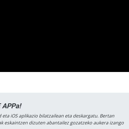
 APPa!
 eta iOS aplikazio bilatzailean eta deskargatu. Bertan
lak eskaintzen dizuten abantailez gozatzeko aukera izango