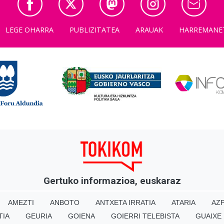
LEGE OHARRA
PUBLIZITATEA
ARAUAK
HARREMANE
Gertuko informazioa, euskaraz
AMEZTI
ANBOTO
ANTXETA IRRATIA
ATARIA
AZP
TIA
GEURIA
GOIENA
GOIERRI TELEBISTA
GUAIXE