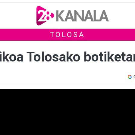
TOLOSA
ikoa Tolosako botiketara