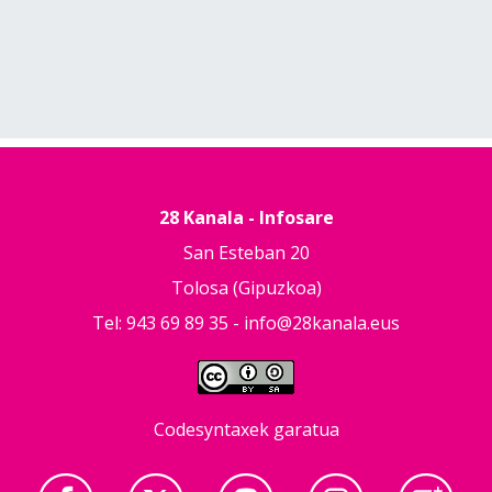
28 Kanala - Infosare
San Esteban 20
Tolosa (Gipuzkoa)
Tel: 943 69 89 35 -
info@28kanala.eus
Codesyntaxek garatua