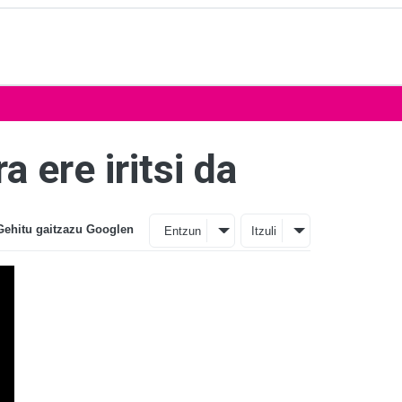
 ere iritsi da
Gehitu gaitzazu Googlen
Entzun
Itzuli