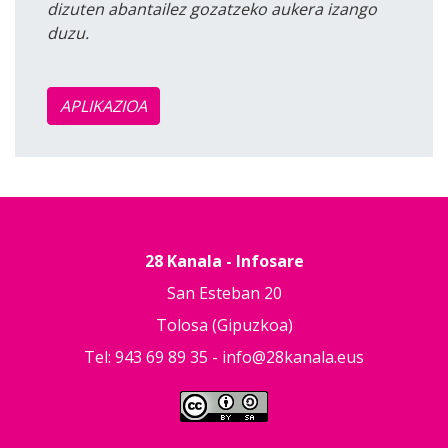
dizuten abantailez gozatzeko aukera izango
duzu.
APLIKAZIOA
28 Kanala - Infosare
San Esteban 20
Tolosa (Gipuzkoa)
Tel: 943 69 89 35 -
info@28kanala.eus