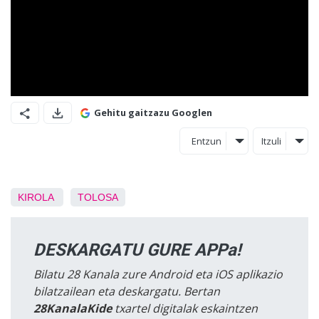
Gehitu gaitzazu Googlen
Entzun
Itzuli
KIROLA
TOLOSA
DESKARGATU GURE APPa!
Bilatu 28 Kanala zure Android eta iOS aplikazio
bilatzailean eta deskargatu. Bertan
28KanalaKide
txartel digitalak eskaintzen