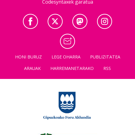
Codesyntaxek garatua
HONI BURUZ
LEGE OHARRA
PUBLIZITATEA
ARAUAK
HARREMANETARAKO
RSS