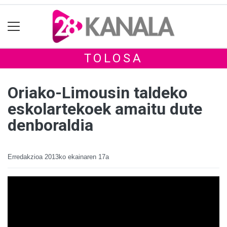
TOLOSA
Oriako-Limousin taldeko
eskolartekoek amaitu dute
denboraldia
Erredakzioa
2013ko ekainaren 17a