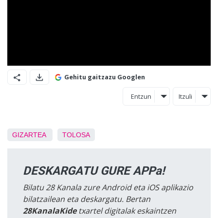
Gehitu gaitzazu Googlen
Entzun
Itzuli
GIZARTEA
TOLOSA
DESKARGATU GURE APPa!
Bilatu 28 Kanala zure Android eta iOS aplikazio
bilatzailean eta deskargatu. Bertan
28KanalaKide
txartel digitalak eskaintzen