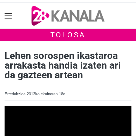
TOLOSA
Lehen sorospen ikastaroa
arrakasta handia izaten ari
da gazteen artean
Erredakzioa
2013ko ekainaren 18a