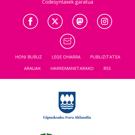
Codesyntaxek garatua
HONI BURUZ
LEGE OHARRA
PUBLIZITATEA
ARAUAK
HARREMANETARAKO
RSS