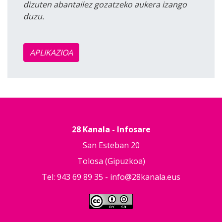
dizuten abantailez gozatzeko aukera izango
duzu.
APLIKAZIOA
28 Kanala - Infosare
San Esteban 20
Tolosa (Gipuzkoa)
Tel: 943 69 89 35 -
info@28kanala.eus