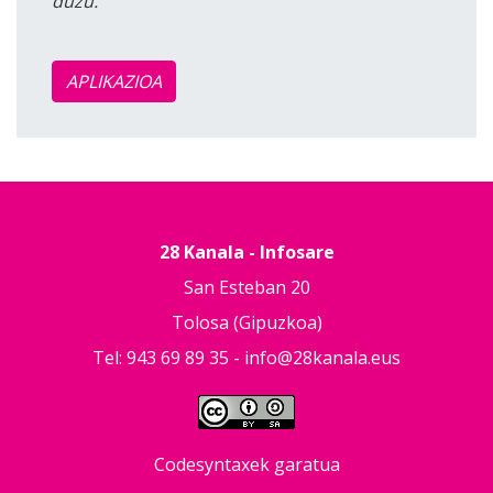
duzu.
APLIKAZIOA
28 Kanala - Infosare
San Esteban 20
Tolosa (Gipuzkoa)
Tel: 943 69 89 35 -
info@28kanala.eus
Codesyntaxek garatua