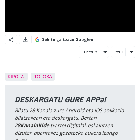
Gehitu gaitzazu Googlen
Entzun
Itzuli
KIROLA
TOLOSA
DESKARGATU GURE APPa!
Bilatu 28 Kanala zure Android eta iOS aplikazio
bilatzailean eta deskargatu. Bertan
28KanalaKide
txartel digitalak eskaintzen
dizuten abantailez gozatzeko aukera izango