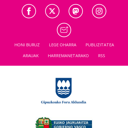
HONI BURUZ
LEGE OHARRA
PUBLIZITATEA
ARAUAK
HARREMANETARAKO
RSS