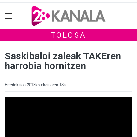
TOLOSA
Saskibaloi zaleak TAKEren
harrobia hornitzen
Erredakzioa
2013ko ekainaren 18a