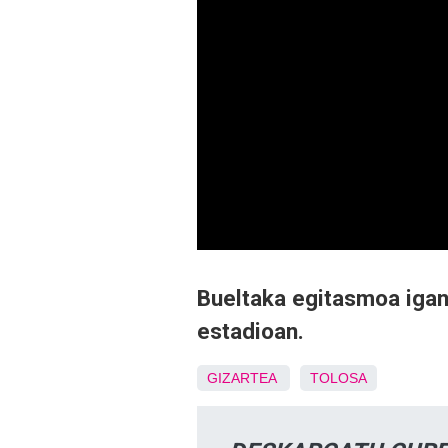
Bueltaka egitasmoa igan
estadioan.
GIZARTEA
TOLOSA