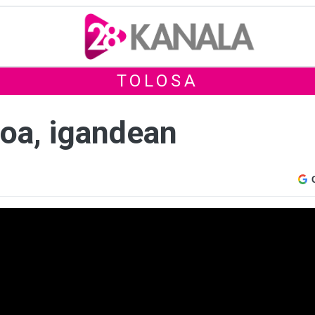
TOLOSA
oa, igandean