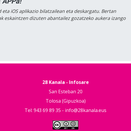
 APPa!
 eta iOS aplikazio bilatzailean eta deskargatu. Bertan
lak eskaintzen dizuten abantailez gozatzeko aukera izango
28 Kanala - Infosare
San Esteban 20
Tolosa (Gipuzkoa)
Tel: 943 69 89 35 -
info@28kanala.eus