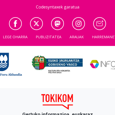
Codesyntaxek garatua
LEGE OHARRA
PUBLIZITATEA
ARAUAK
HARREMANE
Gertuko informazioa, euskaraz