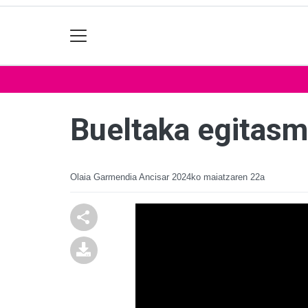
Bueltaka egitasm
Olaia Garmendia Ancisar
2024ko maiatzaren 22a