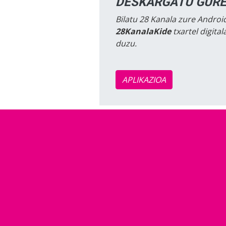
DESKARGATU GURE
Bilatu 28 Kanala zure Android
28KanalaKide
txartel digita
duzu.
APLIKAZIOA