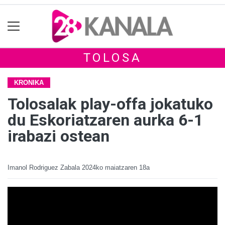
TOLOSA
KRONIKA
Tolosalak play-offa jokatuko
du Eskoriatzaren aurka 6-1
irabazi ostean
Imanol Rodriguez Zabala
2024ko maiatzaren 18a