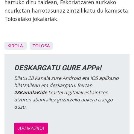
hartuko ditu taldean, Eskoriatzaren aurkako
neurketan harrotasunaz zintzilikatu du kamiseta
Tolosalako jokalariak.
KIROLA
TOLOSA
DESKARGATU GURE APPa!
Bilatu 28 Kanala zure Android eta iOS aplikazio
bilatzailean eta deskargatu. Bertan
28KanalaKide
txartel digitalak eskaintzen
dizuten abantailez gozatzeko aukera izango
duzu.
APLIKAZIOA