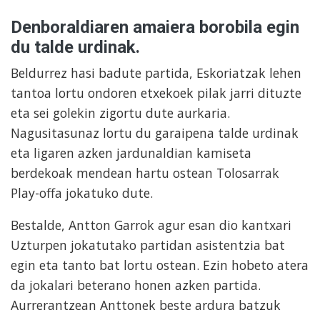
Denboraldiaren amaiera borobila egin
du talde urdinak.
Beldurrez hasi badute partida, Eskoriatzak lehen
tantoa lortu ondoren etxekoek pilak jarri dituzte
eta sei golekin zigortu dute aurkaria.
Nagusitasunaz lortu du garaipena talde urdinak
eta ligaren azken jardunaldian kamiseta
berdekoak mendean hartu ostean Tolosarrak
Play-offa jokatuko dute.
Bestalde, Antton Garrok agur esan dio kantxari
Uzturpen jokatutako partidan asistentzia bat
egin eta tanto bat lortu ostean. Ezin hobeto atera
da jokalari beterano honen azken partida.
Aurrerantzean Anttonek beste ardura batzuk