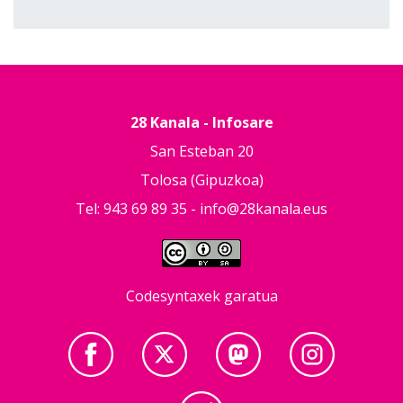
28 Kanala - Infosare
San Esteban 20
Tolosa (Gipuzkoa)
Tel: 943 69 89 35 -
info@28kanala.eus
Codesyntaxek garatua