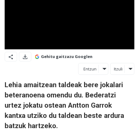
Gehitu gaitzazu Googlen
Entzun
Itzuli
Lehia amaitzean taldeak bere jokalari
beteranoena omendu du. Bederatzi
urtez jokatu ostean Antton Garrok
kantxa utziko du taldean beste ardura
batzuk hartzeko.