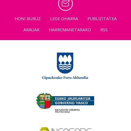
HONI BURUZ
LEGE OHARRA
PUBLIZITATEA
ARAUAK
HARREMANETARAKO
RSS