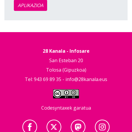
APLIKAZIOA
28 Kanala - Infosare
San Esteban 20
Tolosa (Gipuzkoa)
Tel: 943 69 89 35 -
info@28kanala.eus
Codesyntaxek garatua