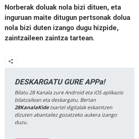
Norberak doluak nola bizi dituen, eta
inguruan maite ditugun pertsonak dolua
nola bizi duten izango dugu hizpide,
zaintzaileen zaintza tartean.
DESKARGATU GURE APPa!
Bilatu 28 Kanala zure Android eta iOS aplikazio
bilatzailean eta deskargatu. Bertan
28KanalaKide
txartel digitalak eskaintzen
dizuten abantailez gozatzeko aukera izango
duzu.