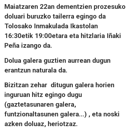
Maiatzaren 22an dementzien prozesuko
doluari buruzko tailerra egingo da
Tolosako Inmakulada Ikastolan
16:30etik 19:00etara eta hitzlaria Iñaki
Peña izango da.
Dolua galera guztien aurrean dugun
erantzun naturala da.
Bizitzan zehar ditugun galera horien
inguruan hitz egingo dugu
(gaztetasunaren galera,
funtzionaltasunen galera...) , eta noski
azken doluaz, heriotzaz.