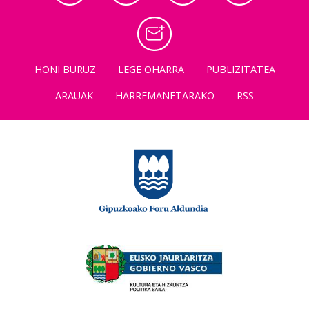
HONI BURUZ
LEGE OHARRA
PUBLIZITATEA
ARAUAK
HARREMANETARAKO
RSS