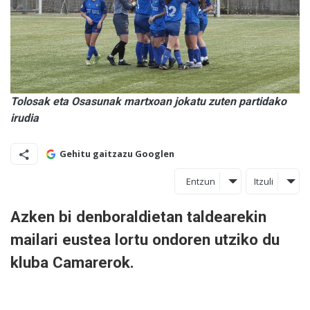
Tolosak eta Osasunak martxoan jokatu zuten partidako
irudia
Gehitu gaitzazu Googlen
Entzun
Itzuli
Azken bi denboraldietan taldearekin
mailari eustea lortu ondoren utziko du
kluba Camarerok.