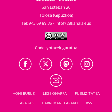
San Esteban 20
Tolosa (Gipuzkoa)
Tel: 943 69 89 35 -
info@28kanala.eus
Codesyntaxek garatua
HONI BURUZ
LEGE OHARRA
PUBLIZITATEA
ARAUAK
HARREMANETARAKO
RSS