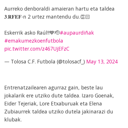
Aurreko denboraldi amaieran hartu eta taldea
𝟑.𝐑𝐅𝐄𝐅-n 2 urtez mantendu du.👏🏻
Eskerrik asko Raúl!!💙🫡
#aupaurdiñak
#emakumezkoenfutbola
pic.twitter.com/z467UjEFzC
— Tolosa C.F. Futbola (@tolosacf_)
May 13, 2024
Entrenatzailearen agurraz gain, beste lau
jokalarik ere utziko dute taldea. Izaro Goenak,
Eider Tejeriak, Lore Etxaburuak eta Elena
Zubiaurrek taldea utziko dutela jakinarazi du
klubak.