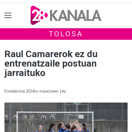
TOLOSA
Raul Camarerok ez du
entrenatzaile postuan
jarraituko
Erredakzioa
2024ko maiatzaren 14a