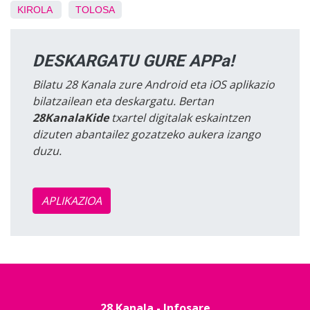
KIROLA
TOLOSA
DESKARGATU GURE APPa!
Bilatu 28 Kanala zure Android eta iOS aplikazio
bilatzailean eta deskargatu. Bertan
28KanalaKide
txartel digitalak eskaintzen
dizuten abantailez gozatzeko aukera izango
duzu.
APLIKAZIOA
28 Kanala - Infosare