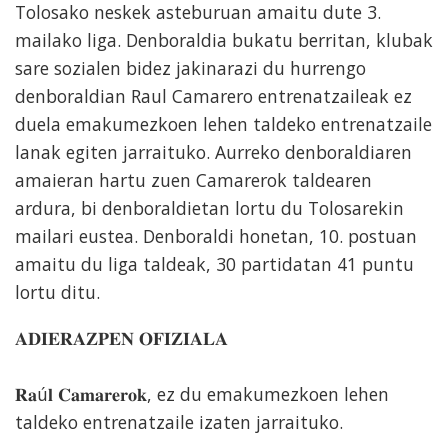
Tolosako neskek asteburuan amaitu dute 3.
mailako liga. Denboraldia bukatu berritan, klubak
sare sozialen bidez jakinarazi du hurrengo
denboraldian Raul Camarero entrenatzaileak ez
duela emakumezkoen lehen taldeko entrenatzaile
lanak egiten jarraituko. Aurreko denboraldiaren
amaieran hartu zuen Camarerok taldearen
ardura, bi denboraldietan lortu du Tolosarekin
mailari eustea. Denboraldi honetan, 10. postuan
amaitu du liga taldeak, 30 partidatan 41 puntu
lortu ditu.
𝐀𝐃𝐈𝐄𝐑𝐀𝐙𝐏𝐄𝐍 𝐎𝐅𝐈𝐙𝐈𝐀𝐋𝐀
𝐑𝐚ú𝐥 𝐂𝐚𝐦𝐚𝐫𝐞𝐫𝐨𝐤, ez du emakumezkoen lehen
taldeko entrenatzaile izaten jarraituko.