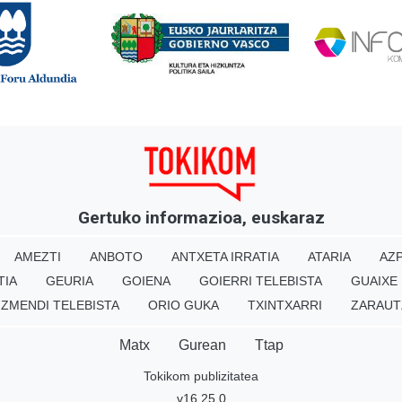
Gertuko informazioa, euskaraz
AMEZTI
ANBOTO
ANTXETA IRRATIA
ATARIA
AZP
TIA
GEURIA
GOIENA
GOIERRI TELEBISTA
GUAIXE
IZMENDI TELEBISTA
ORIO GUKA
TXINTXARRI
ZARAUT
Matx
Gurean
Ttap
Tokikom publizitatea
v16.25.0