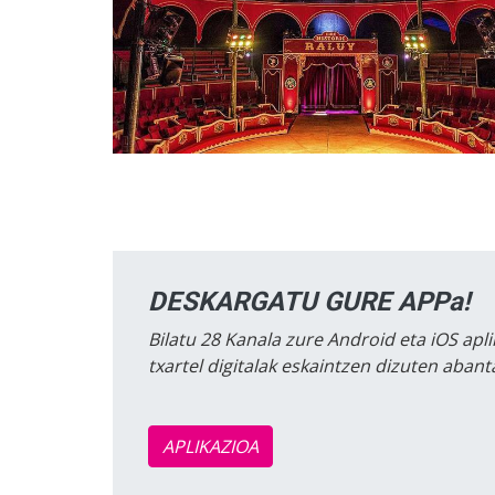
DESKARGATU GURE APPa!
Bilatu 28 Kanala zure Android eta iOS apli
txartel digitalak eskaintzen dizuten aban
APLIKAZIOA