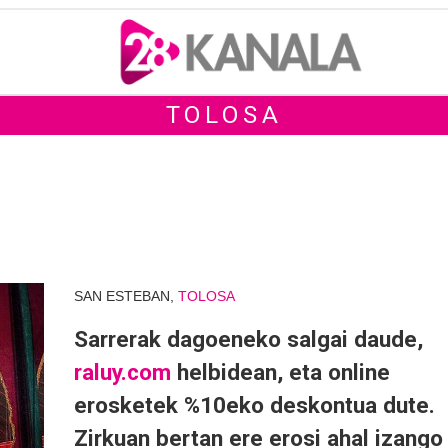
TOLOSA
SAN ESTEBAN,
TOLOSA
Sarrerak dagoeneko salgai daude,
raluy.com
helbidean, eta online
erosketek %10eko deskontua dute.
Zirkuan bertan ere erosi ahal izango