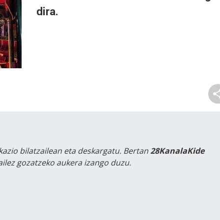
dira.
kazio bilatzailean eta deskargatu. Bertan
28KanalaKide
tailez gozatzeko aukera izango duzu.