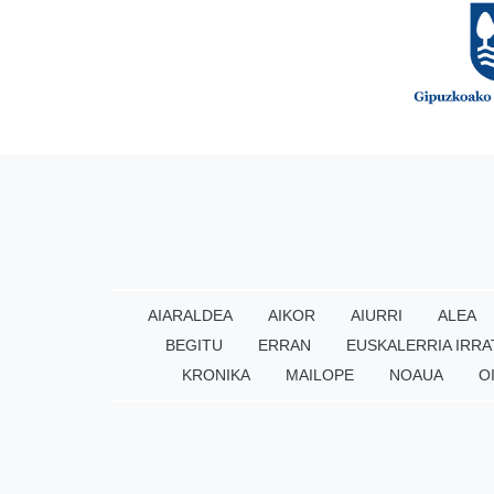
AIARALDEA
AIKOR
AIURRI
ALEA
BEGITU
ERRAN
EUSKALERRIA IRRA
KRONIKA
MAILOPE
NOAUA
O