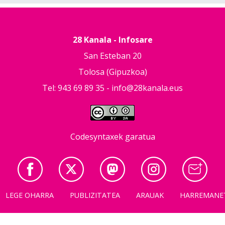
28 Kanala - Infosare
San Esteban 20
Tolosa (Gipuzkoa)
Tel: 943 69 89 35 -
info@28kanala.eus
Codesyntaxek garatua
LEGE OHARRA
PUBLIZITATEA
ARAUAK
HARREMANE