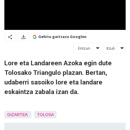
Gehitu gaitzazu Googlen
Entzun
Itzuli
Lore eta Landareen Azoka egin dute
Tolosako Triangulo plazan. Bertan,
udaberri sasoiko lore eta landare
eskaintza zabala izan da.
GIZARTEA
TOLOSA