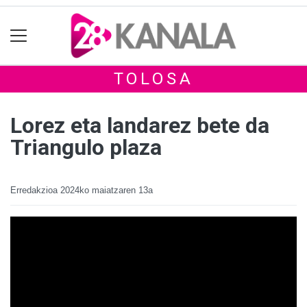
TOLOSA
Lorez eta landarez bete da
Triangulo plaza
Erredakzioa
2024ko maiatzaren 13a