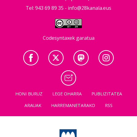
Tel: 943 69 89 35 -
info@28kanala.eus
Codesyntaxek garatua
HONI BURUZ
LEGE OHARRA
PUBLIZITATEA
ARAUAK
HARREMANETARAKO
RSS