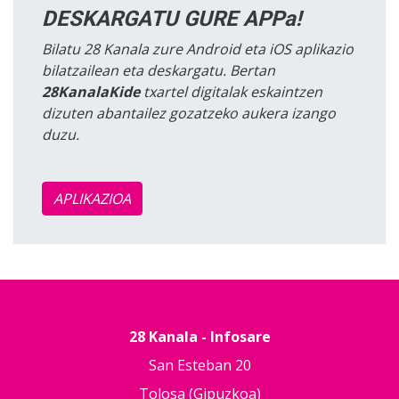
DESKARGATU GURE APPa!
Bilatu 28 Kanala zure Android eta iOS aplikazio
bilatzailean eta deskargatu. Bertan
28KanalaKide
txartel digitalak eskaintzen
dizuten abantailez gozatzeko aukera izango
duzu.
APLIKAZIOA
28 Kanala - Infosare
San Esteban 20
Tolosa (Gipuzkoa)