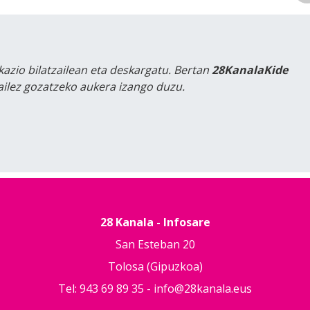
kazio bilatzailean eta deskargatu. Bertan
28KanalaKide
tailez gozatzeko aukera izango duzu.
28 Kanala - Infosare
San Esteban 20
Tolosa (Gipuzkoa)
Tel: 943 69 89 35 -
info@28kanala.eus