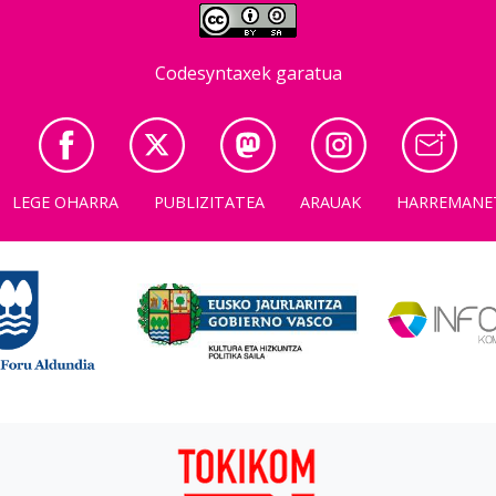
Codesyntaxek garatua
LEGE OHARRA
PUBLIZITATEA
ARAUAK
HARREMANE