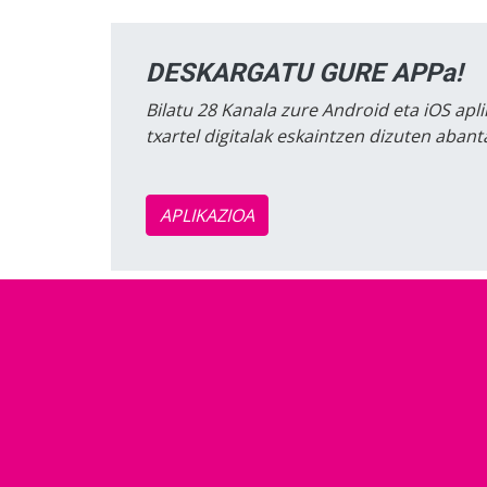
DESKARGATU GURE APPa!
Bilatu 28 Kanala zure Android eta iOS apli
txartel digitalak eskaintzen dizuten aban
APLIKAZIOA