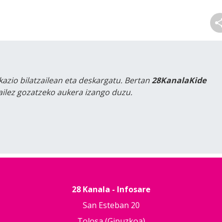
kazio bilatzailean eta deskargatu. Bertan
28KanalaKide
tailez gozatzeko aukera izango duzu.
28 Kanala - Infosare
San Esteban 20
Tolosa (Gipuzkoa)