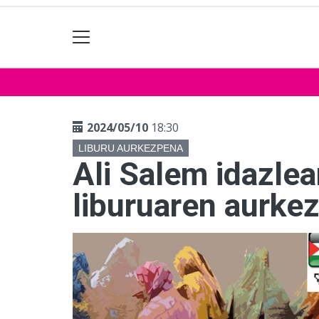
2024/05/10
18:30
LIBURU AURKEZPENA
Ali Salem idazlea
liburuaren aurke