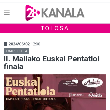
TOLOSA
2024/06/02
12:00
TXAPELKETA
II. Mailako Euskal Pentatloi
finala