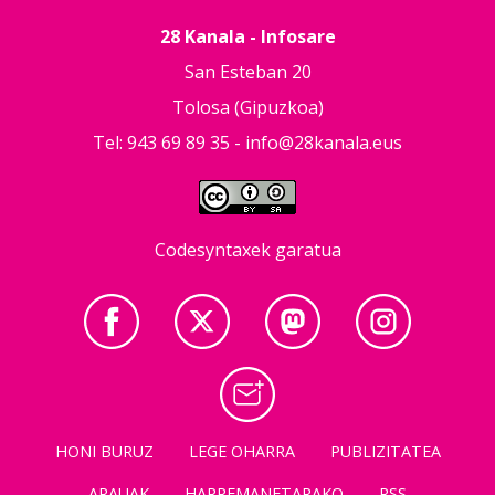
28 Kanala - Infosare
San Esteban 20
Tolosa (Gipuzkoa)
Tel: 943 69 89 35 -
info@28kanala.eus
Codesyntaxek garatua
HONI BURUZ
LEGE OHARRA
PUBLIZITATEA
ARAUAK
HARREMANETARAKO
RSS