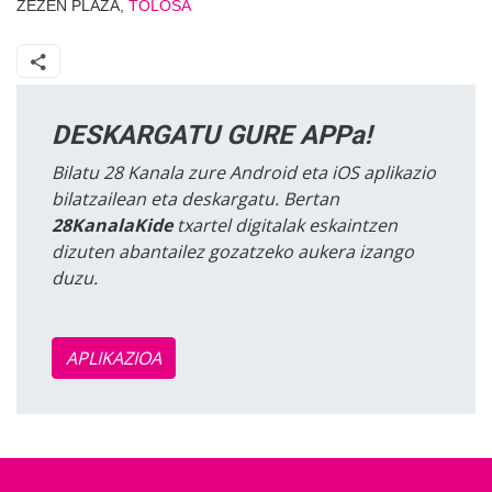
ZEZEN PLAZA,
TOLOSA
DESKARGATU GURE APPa!
Bilatu 28 Kanala zure Android eta iOS aplikazio
bilatzailean eta deskargatu. Bertan
28KanalaKide
txartel digitalak eskaintzen
dizuten abantailez gozatzeko aukera izango
duzu.
APLIKAZIOA