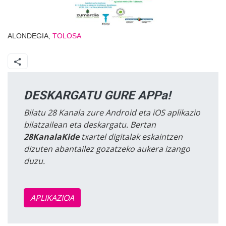
ALONDEGIA,
TOLOSA
DESKARGATU GURE APPa!
Bilatu 28 Kanala zure Android eta iOS aplikazio
bilatzailean eta deskargatu. Bertan
28KanalaKide
txartel digitalak eskaintzen
dizuten abantailez gozatzeko aukera izango
duzu.
APLIKAZIOA