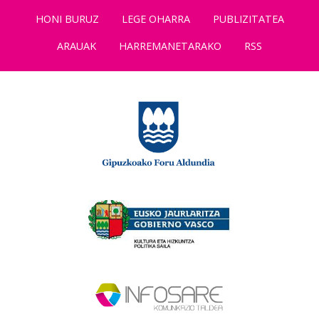
HONI BURUZ
LEGE OHARRA
PUBLIZITATEA
ARAUAK
HARREMANETARAKO
RSS