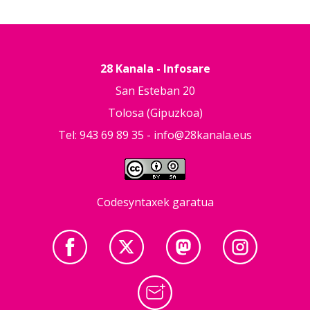
28 Kanala - Infosare
San Esteban 20
Tolosa (Gipuzkoa)
Tel: 943 69 89 35 -
info@28kanala.eus
Codesyntaxek garatua