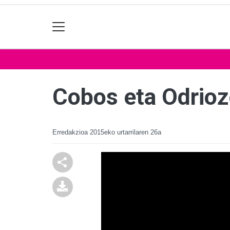
Cobos eta Odrioz
Erredakzioa
2015eko urtarrilaren 26a