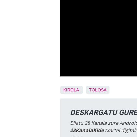
KIROLA
TOLOSA
DESKARGATU GURE
Bilatu 28 Kanala zure Android
28KanalaKide
txartel digita