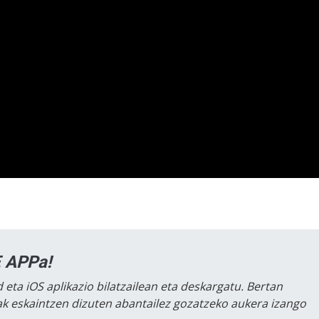
 APPa!
 eta iOS aplikazio bilatzailean eta deskargatu. Bertan
lak eskaintzen dizuten abantailez gozatzeko aukera izango