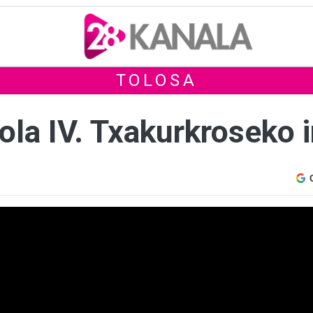
TOLOSA
ola IV. Txakurkroseko 