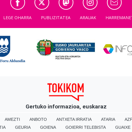
LEGE OHARRA
PUBLIZITATEA
ARAUAK
HARREMANE
Gertuko informazioa, euskaraz
AMEZTI
ANBOTO
ANTXETA IRRATIA
ATARIA
AZP
TIA
GEURIA
GOIENA
GOIERRI TELEBISTA
GUAIXE