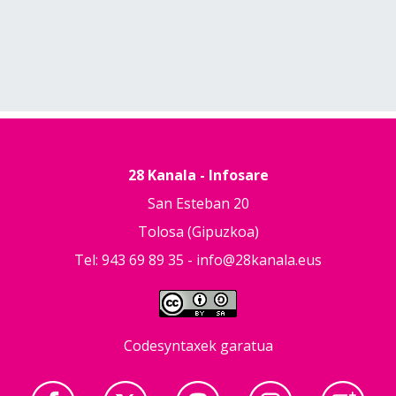
28 Kanala - Infosare
San Esteban 20
Tolosa (Gipuzkoa)
Tel: 943 69 89 35 -
info@28kanala.eus
Codesyntaxek garatua