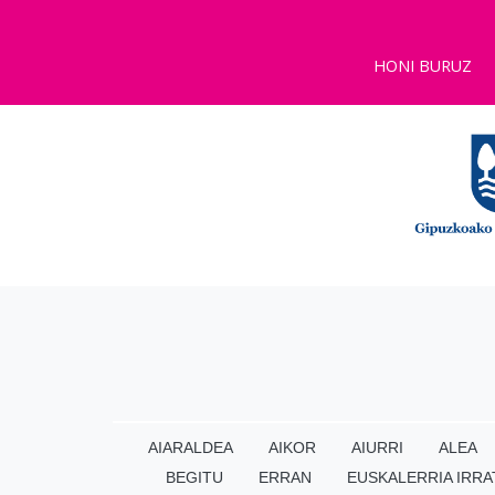
HONI BURUZ
AIARALDEA
AIKOR
AIURRI
ALEA
BEGITU
ERRAN
EUSKALERRIA IRRA