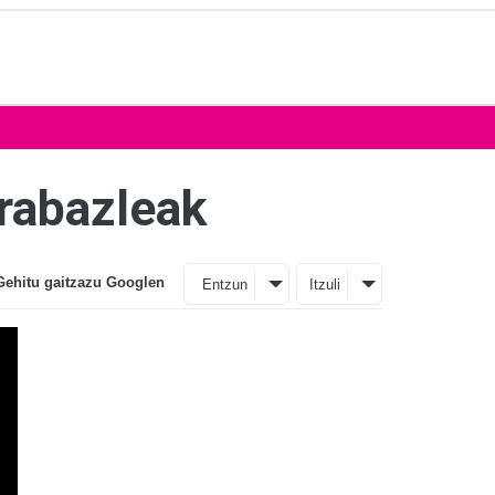
irabazleak
Gehitu gaitzazu Googlen
Entzun
Itzuli