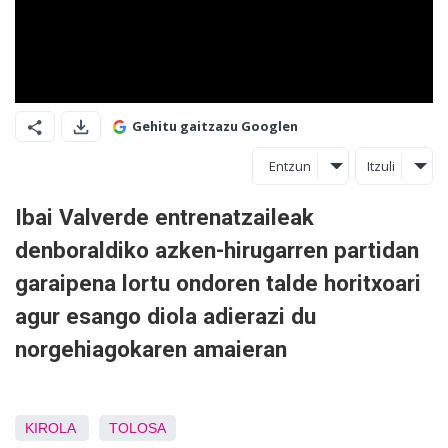
Gehitu gaitzazu Googlen
Entzun
Itzuli
Ibai Valverde entrenatzaileak
denboraldiko azken-hirugarren partidan
garaipena lortu ondoren talde horitxoari
agur esango diola adierazi du
norgehiagokaren amaieran
KIROLA
TOLOSA