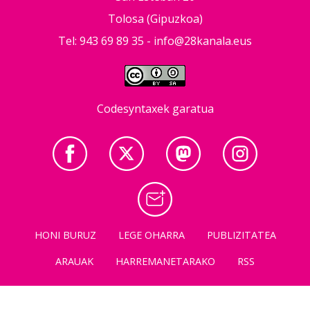
Tolosa (Gipuzkoa)
Tel: 943 69 89 35 -
info@28kanala.eus
Codesyntaxek garatua
HONI BURUZ
LEGE OHARRA
PUBLIZITATEA
ARAUAK
HARREMANETARAKO
RSS