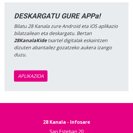
DESKARGATU GURE APPa!
Bilatu 28 Kanala zure Android eta iOS aplikazio
bilatzailean eta deskargatu. Bertan
28KanalaKide
txartel digitalak eskaintzen
dizuten abantailez gozatzeko aukera izango
duzu.
APLIKAZIOA
28 Kanala - Infosare
San Esteban 20