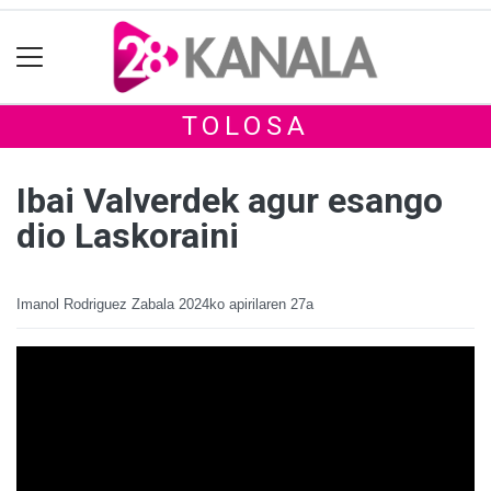
TOLOSA
Ibai Valverdek agur esango
dio Laskoraini
Imanol Rodriguez Zabala
2024ko apirilaren 27a