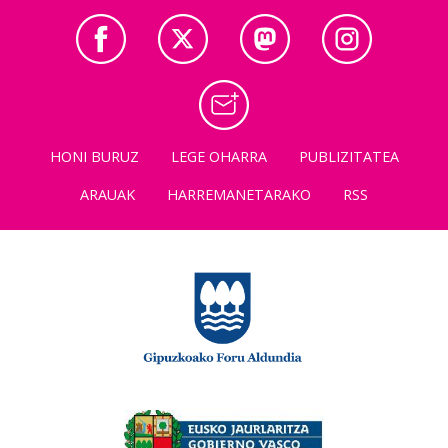
HONI BURUZ
LEGE OHARRA
PUBLIZITATEA
ARAUAK
HARREMANETARAKO
RSS