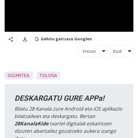
Gehitu gaitzazu Googlen
Entzun
Itzuli
GIZARTEA
TOLOSA
DESKARGATU GURE APPa!
Bilatu 28 Kanala zure Android eta iOS aplikazio
bilatzailean eta deskargatu. Bertan
28KanalaKide
txartel digitalak eskaintzen
dizuten abantailez gozatzeko aukera izango