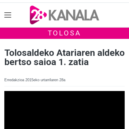
TOLOSA
Tolosaldeko Atariaren aldeko
bertso saioa 1. zatia
Erredakzioa
2015eko urtarrilaren 28a