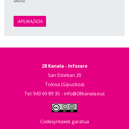
duzu.
APLIKAZIOA
28 Kanala - Infosare
San Esteban 20
Tolosa (Gipuzkoa)
Tel: 943 69 89 35 -
info@28kanala.eus
Codesyntaxek garatua