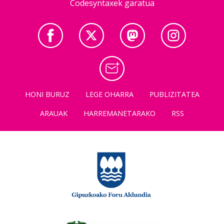
Codesyntaxek garatua
HONI BURUZ
LEGE OHARRA
PUBLIZITATEA
ARAUAK
HARREMANETARAKO
RSS