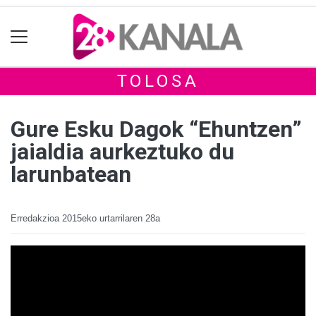
TOLOSA
Gure Esku Dagok “Ehuntzen”
jaialdia aurkeztuko du
larunbatean
Erredakzioa
2015eko urtarrilaren 28a