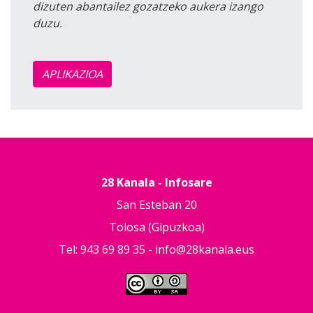
dizuten abantailez gozatzeko aukera izango
duzu.
APLIKAZIOA
28 Kanala - Infosare
San Esteban 20
Tolosa (Gipuzkoa)
Tel: 943 69 89 35 -
info@28kanala.eus