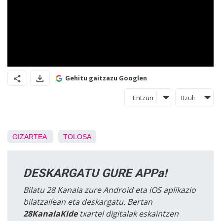
Gehitu gaitzazu Googlen
Entzun
Itzuli
GIZARTEA
TOLOSA
DESKARGATU GURE APPa!
Bilatu 28 Kanala zure Android eta iOS aplikazio
bilatzailean eta deskargatu. Bertan
28KanalaKide
txartel digitalak eskaintzen