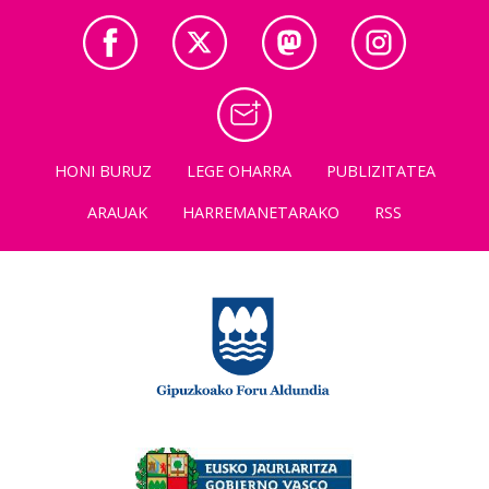
HONI BURUZ
LEGE OHARRA
PUBLIZITATEA
ARAUAK
HARREMANETARAKO
RSS