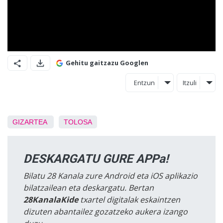
Gehitu gaitzazu Googlen
Entzun
Itzuli
GIZARTEA
TOLOSA
DESKARGATU GURE APPa!
Bilatu 28 Kanala zure Android eta iOS aplikazio
bilatzailean eta deskargatu. Bertan
28KanalaKide
txartel digitalak eskaintzen
dizuten abantailez gozatzeko aukera izango