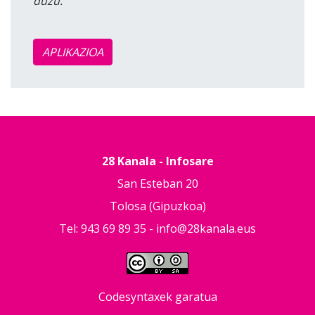
duzu.
APLIKAZIOA
28 Kanala - Infosare
San Esteban 20
Tolosa (Gipuzkoa)
Tel: 943 69 89 35 -
info@28kanala.eus
Codesyntaxek garatua