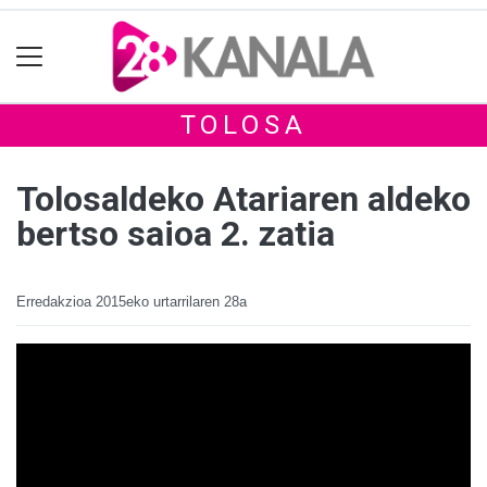
TOLOSA
Tolosaldeko Atariaren aldeko
bertso saioa 2. zatia
Erredakzioa
2015eko urtarrilaren 28a