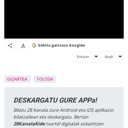
Gehitu gaitzazu Googlen
Entzun
Itzuli
GIZARTEA
TOLOSA
DESKARGATU GURE APPa!
Bilatu 28 Kanala zure Android eta iOS aplikazio
bilatzailean eta deskargatu. Bertan
28KanalaKide
txartel digitalak eskaintzen