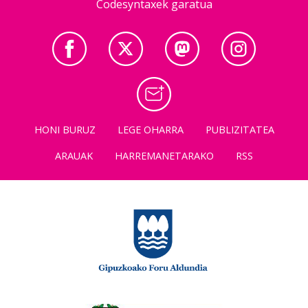
Codesyntaxek garatua
HONI BURUZ
LEGE OHARRA
PUBLIZITATEA
ARAUAK
HARREMANETARAKO
RSS