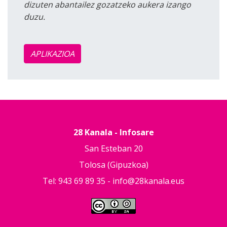
dizuten abantailez gozatzeko aukera izango
duzu.
APLIKAZIOA
28 Kanala - Infosare
San Esteban 20
Tolosa (Gipuzkoa)
Tel: 943 69 89 35 -
info@28kanala.eus