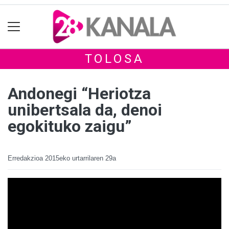
TOLOSA
Andonegi “Heriotza
unibertsala da, denoi
egokituko zaigu”
Erredakzioa
2015eko urtarrilaren 29a