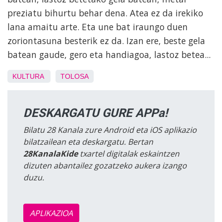
preziatu bihurtu behar dena. Atea ez da irekiko
lana amaitu arte. Eta une bat iraungo duen
zoriontasuna besterik ez da. Izan ere, beste gela
batean gaude, gero eta handiagoa, lastoz betea...
KULTURA
TOLOSA
DESKARGATU GURE APPa!
Bilatu 28 Kanala zure Android eta iOS aplikazio
bilatzailean eta deskargatu. Bertan
28KanalaKide
txartel digitalak eskaintzen
dizuten abantailez gozatzeko aukera izango
duzu.
APLIKAZIOA