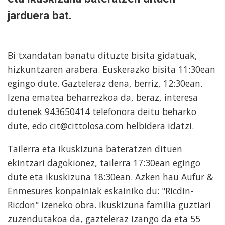
jarduera bat.
Bi txandatan banatu dituzte bisita gidatuak,
hizkuntzaren arabera. Euskerazko bisita 11:30ean
egingo dute. Gazteleraz dena, berriz, 12:30ean.
Izena ematea beharrezkoa da, beraz, interesa
dutenek 943650414 telefonora deitu beharko
dute, edo cit@cittolosa.com helbidera idatzi.
Tailerra eta ikuskizuna bateratzen dituen
ekintzari dagokionez, tailerra 17:30ean egingo
dute eta ikuskizuna 18:30ean. Azken hau Aufur &
Enmesures konpainiak eskainiko du: "Ricdin-
Ricdon" izeneko obra. Ikuskizuna familia guztiari
zuzendutakoa da, gazteleraz izango da eta 55