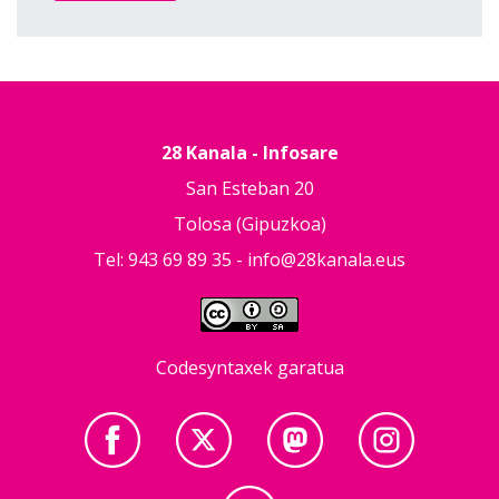
28 Kanala - Infosare
San Esteban 20
Tolosa (Gipuzkoa)
Tel: 943 69 89 35 -
info@28kanala.eus
Codesyntaxek garatua