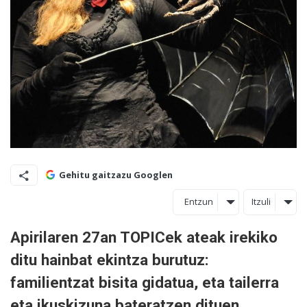
Gehitu gaitzazu Googlen
Entzun
Itzuli
Apirilaren 27an TOPICek ateak irekiko
ditu hainbat ekintza burutuz:
familientzat bisita gidatua, eta tailerra
eta ikuskizuna bateratzen dituen