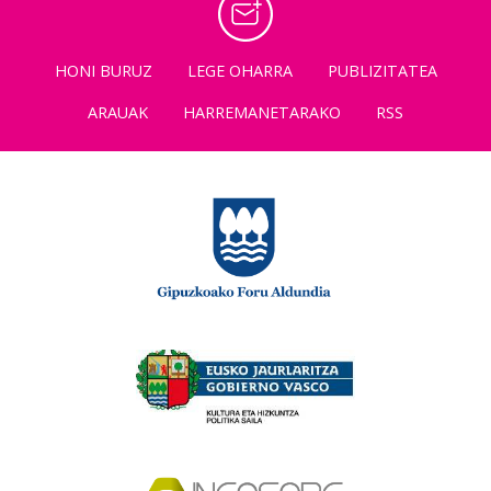
HONI BURUZ
LEGE OHARRA
PUBLIZITATEA
ARAUAK
HARREMANETARAKO
RSS