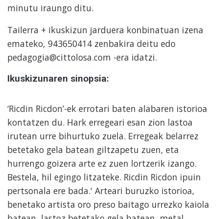
minutu iraungo ditu.
Tailerra + ikuskizun jarduera konbinatuan izena
emateko, 943650414 zenbakira deitu edo
pedagogia@cittolosa.com -era idatzi.
Ikuskizunaren sinopsia:
‘Ricdin Ricdon’-ek errotari baten alabaren istorioa
kontatzen du. Hark erregeari esan zion lastoa
irutean urre bihurtuko zuela. Erregeak belarrez
betetako gela batean giltzapetu zuen, eta
hurrengo goizera arte ez zuen lortzerik izango.
Bestela, hil egingo litzateke. Ricdin Ricdon ipuin
pertsonala ere bada.' Arteari buruzko istorioa,
benetako artista oro preso baitago urrezko kaiola
batean, lastoz betetako gela batean, metal