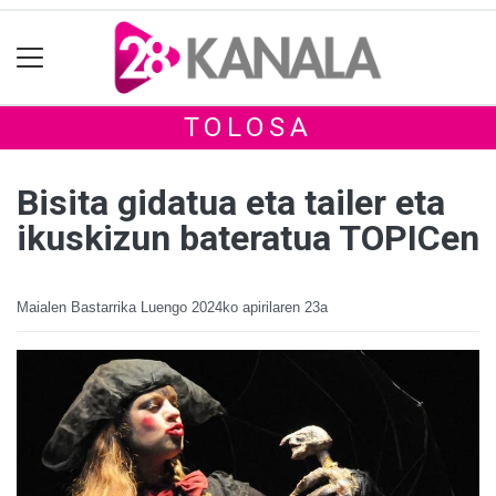
TOLOSA
Bisita gidatua eta tailer eta
ikuskizun bateratua TOPICen
Maialen Bastarrika Luengo
2024ko apirilaren 23a