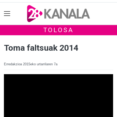
TOLOSA
Toma faltsuak 2014
Erredakzioa
2015eko urtarrilaren 7a