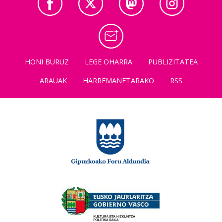
HONI BURUZ
LEGE OHARRA
PUBLIZITATEA
ARAUAK
HARREMANETARAKO
RSS