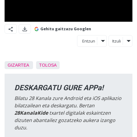
Gehitu gaitzazu Googlen
Entzun
Itzuli
GIZARTEA
TOLOSA
DESKARGATU GURE APPa!
Bilatu 28 Kanala zure Android eta iOS aplikazio
bilatzailean eta deskargatu. Bertan
28KanalaKide
txartel digitalak eskaintzen
dizuten abantailez gozatzeko aukera izango
duzu.