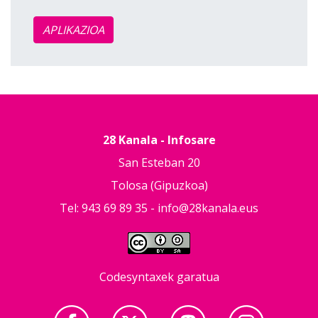
APLIKAZIOA
28 Kanala - Infosare
San Esteban 20
Tolosa (Gipuzkoa)
Tel: 943 69 89 35 -
info@28kanala.eus
Codesyntaxek garatua