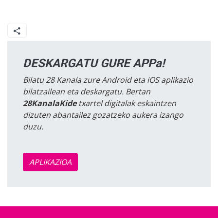
DESKARGATU GURE APPa!
Bilatu 28 Kanala zure Android eta iOS aplikazio
bilatzailean eta deskargatu. Bertan
28KanalaKide
txartel digitalak eskaintzen
dizuten abantailez gozatzeko aukera izango
duzu.
APLIKAZIOA