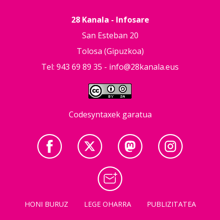
28 Kanala - Infosare
San Esteban 20
Tolosa (Gipuzkoa)
Tel: 943 69 89 35 -
info@28kanala.eus
Codesyntaxek garatua
HONI BURUZ
LEGE OHARRA
PUBLIZITATEA