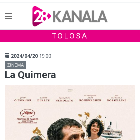
TOLOSA
2024/04/20
19.00
ZINEMA
La Quimera