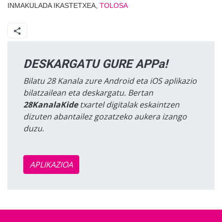
INMAKULADA IKASTETXEA,
TOLOSA
DESKARGATU GURE APPa!
Bilatu 28 Kanala zure Android eta iOS aplikazio
bilatzailean eta deskargatu. Bertan
28KanalaKide
txartel digitalak eskaintzen
dizuten abantailez gozatzeko aukera izango
duzu.
APLIKAZIOA