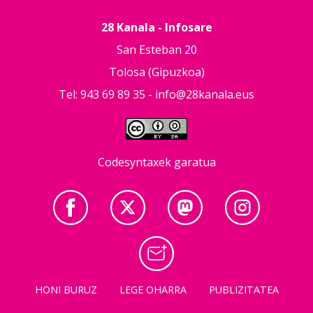
28 Kanala - Infosare
San Esteban 20
Tolosa (Gipuzkoa)
Tel: 943 69 89 35 -
info@28kanala.eus
Codesyntaxek garatua
HONI BURUZ
LEGE OHARRA
PUBLIZITATEA