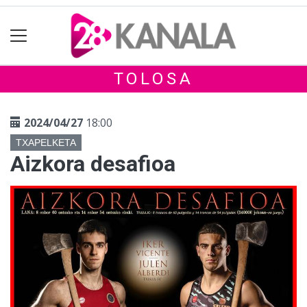
TOLOSA
2024/04/27
18:00
TXAPELKETA
Aizkora desafioa