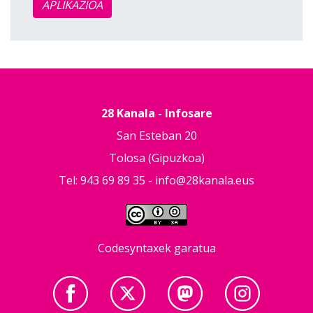
APLIKAZIOA
28 Kanala - Infosare
San Esteban 20
Tolosa (Gipuzkoa)
Tel: 943 69 89 35 -
info@28kanala.eus
Codesyntaxek garatua