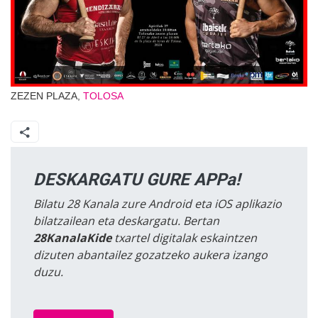
ZEZEN PLAZA,
TOLOSA
DESKARGATU GURE APPa!
Bilatu 28 Kanala zure Android eta iOS aplikazio
bilatzailean eta deskargatu. Bertan
28KanalaKide
txartel digitalak eskaintzen
dizuten abantailez gozatzeko aukera izango
duzu.