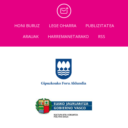
HONI BURUZ
LEGE OHARRA
PUBLIZITATEA
ARAUAK
HARREMANETARAKO
RSS