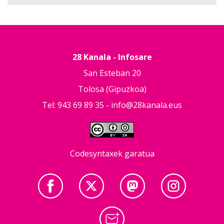
28 Kanala - Infosare
San Esteban 20
Tolosa (Gipuzkoa)
Tel: 943 69 89 35 -
info@28kanala.eus
Codesyntaxek garatua