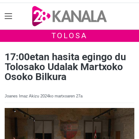
TOLOSA
17:00etan hasita egingo du
Tolosako Udalak Martxoko
Osoko Bilkura
Joanes Imaz Akizu
2024ko martxoaren 27a