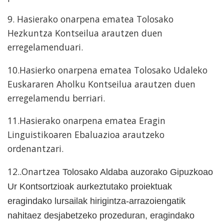
9. Hasierako onarpena ematea Tolosako
Hezkuntza Kontseilua arautzen duen
erregelamenduari.
10.Hasierko onarpena ematea Tolosako Udaleko
Euskararen Aholku Kontseilua arautzen duen
erregelamendu berriari.
11.Hasierako onarpena ematea Eragin
Linguistikoaren Ebaluazioa arautzeko
ordenantzari.
12..Onartzea
Tolosako Aldaba auzorako Gipuzkoao
Ur Kontsortzioak aurkeztutako proiektuak
eragindako lursailak hirigintza-arrazoiengatik
nahitaez desjabetzeko prozeduran, eragindako