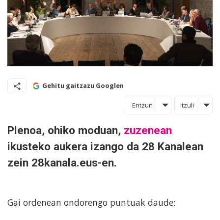
Gehitu gaitzazu Googlen
Entzun
Itzuli
Plenoa, ohiko moduan,
zuzenean
ikusteko aukera izango da 28 Kanalean
zein 28kanala.eus-en.
Gai ordenean ondorengo puntuak daude: