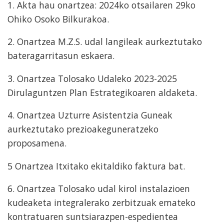
1. Akta hau onartzea: 2024ko otsailaren 29ko
Ohiko Osoko Bilkurakoa.
2. Onartzea M.Z.S. udal langileak aurkeztutako
bateragarritasun eskaera.
3. Onartzea Tolosako Udaleko 2023-2025
Dirulaguntzen Plan Estrategikoaren aldaketa.
4. Onartzea Uzturre Asistentzia Guneak
aurkeztutako prezioakeguneratzeko
proposamena.
5 Onartzea Itxitako ekitaldiko faktura bat.
6. Onartzea Tolosako udal kirol instalazioen
kudeaketa integralerako zerbitzuak emateko
kontratuaren suntsiarazpen-espedientea