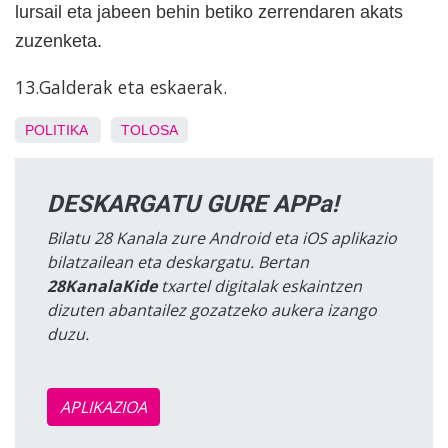
lursail eta jabeen behin betiko zerrendaren akats
zuzenketa.
13.Galderak eta eskaerak.
POLITIKA
TOLOSA
DESKARGATU GURE APPa!
Bilatu 28 Kanala zure Android eta iOS aplikazio
bilatzailean eta deskargatu. Bertan
28KanalaKide
txartel digitalak eskaintzen
dizuten abantailez gozatzeko aukera izango
duzu.
APLIKAZIOA