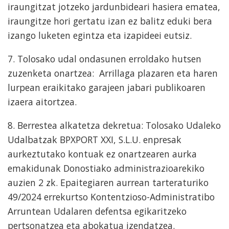
iraungitzat jotzeko jardunbideari hasiera ematea,
iraungitze hori gertatu izan ez balitz eduki bera
izango luketen egintza eta izapideei eutsiz.
7. Tolosako udal ondasunen erroldako hutsen
zuzenketa onartzea: Arrillaga plazaren eta haren
lurpean eraikitako garajeen jabari publikoaren
izaera aitortzea.
8. Berrestea alkatetza dekretua: Tolosako Udaleko
Udalbatzak BPXPORT XXI, S.L.U. enpresak
aurkeztutako kontuak ez onartzearen aurka
emakidunak Donostiako administrazioarekiko
auzien 2 zk. Epaitegiaren aurrean tarteraturiko
49/2024 errekurtso Kontentzioso-Administratibo
Arruntean Udalaren defentsa egikaritzeko
pertsonatzea eta abokatua izendatzea.