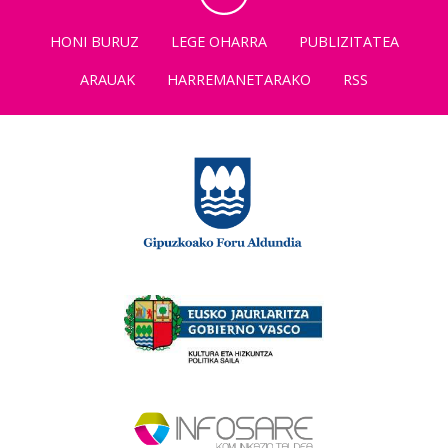
HONI BURUZ
LEGE OHARRA
PUBLIZITATEA
ARAUAK
HARREMANETARAKO
RSS