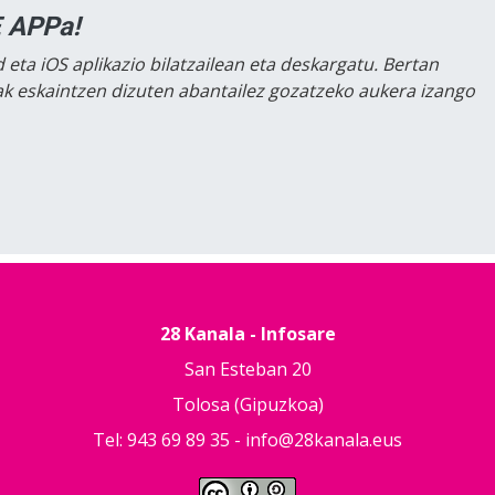
 APPa!
 eta iOS aplikazio bilatzailean eta deskargatu. Bertan
lak eskaintzen dizuten abantailez gozatzeko aukera izango
28 Kanala - Infosare
San Esteban 20
Tolosa (Gipuzkoa)
Tel: 943 69 89 35 -
info@28kanala.eus