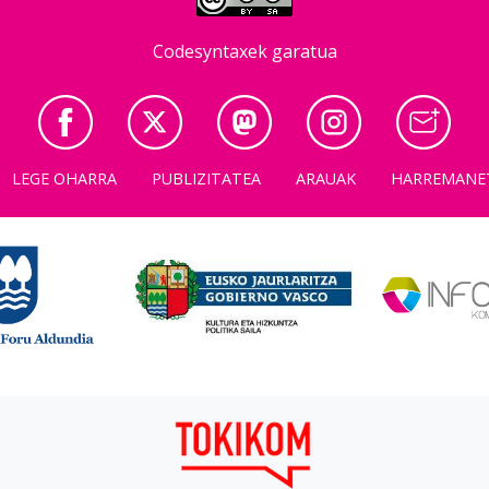
Codesyntaxek garatua
LEGE OHARRA
PUBLIZITATEA
ARAUAK
HARREMANE