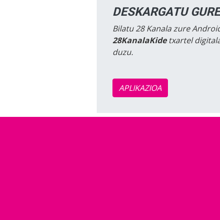
DESKARGATU GURE
Bilatu 28 Kanala zure Android
28KanalaKide
txartel digita
duzu.
APLIKAZIOA