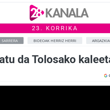
23. KORRIKA
SARRERA
BIDEOAK HERRIZ HERRI
ARGAZKIA
patu da Tolosako kalee