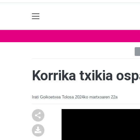
Korrika txikia os
Irati Goikoetxea Tolosa
2024ko martxoaren 22a