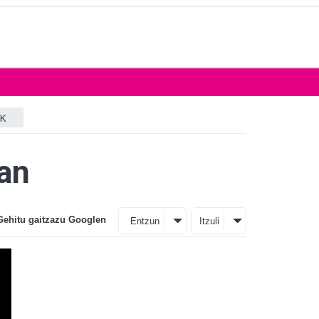
K
tan
Gehitu gaitzazu Googlen
Entzun
Itzuli