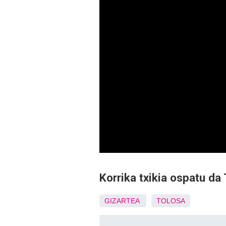
Korrika txikia ospatu da
GIZARTEA
TOLOSA