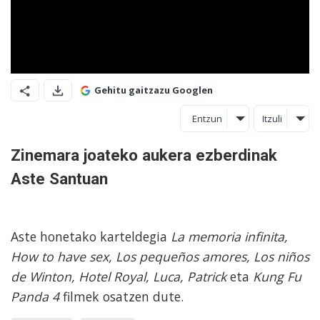
Gehitu gaitzazu Googlen
Entzun
Itzuli
Zinemara joateko aukera ezberdinak
Aste Santuan
Aste honetako karteldegia
La memoria infinita,
How to have sex, Los pequeños amores, Los niños
de Winton, Hotel Royal, Luca, Patrick
eta
Kung Fu
Panda 4
filmek osatzen dute.