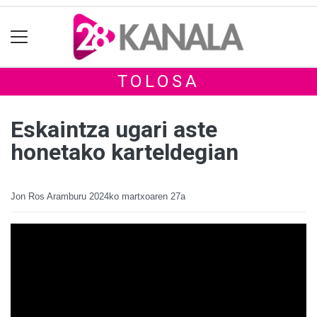
TOLOSA
Eskaintza ugari aste
honetako karteldegian
Jon Ros Aramburu
2024ko martxoaren 27a