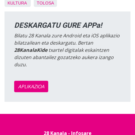
KULTURA
TOLOSA
DESKARGATU GURE APPa!
Bilatu 28 Kanala zure Android eta iOS aplikazio
bilatzailean eta deskargatu. Bertan
28KanalaKide
txartel digitalak eskaintzen
dizuten abantailez gozatzeko aukera izango
duzu.
APLIKAZIOA
28 Kanala - Infosare