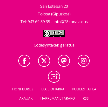
San Esteban 20
Tolosa (Gipuzkoa)
Tel: 943 69 89 35 -
info@28kanala.eus
Codesyntaxek garatua
HONI BURUZ
LEGE OHARRA
PUBLIZITATEA
ARAUAK
HARREMANETARAKO
RSS