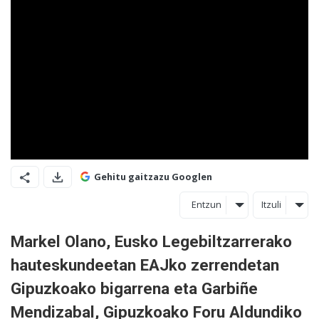
Gehitu gaitzazu Googlen
Entzun
Itzuli
Markel Olano, Eusko Legebiltzarrerako
hauteskundeetan EAJko zerrendetan
Gipuzkoako bigarrena eta Garbiñe
Mendizabal, Gipuzkoako Foru Aldundiko