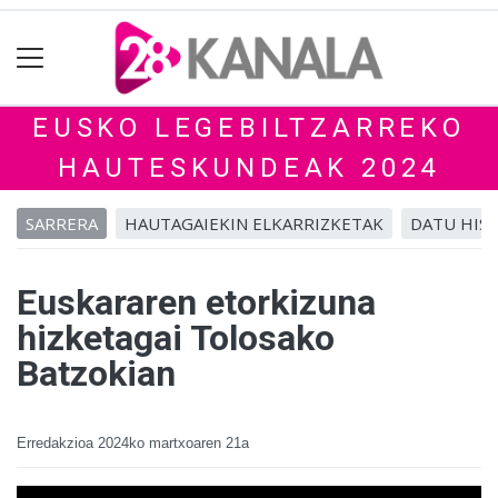
EUSKO LEGEBILTZARREKO
HAUTESKUNDEAK 2024
SARRERA
HAUTAGAIEKIN ELKARRIZKETAK
DATU HIS
Euskararen etorkizuna
hizketagai Tolosako
Batzokian
Erredakzioa
2024ko martxoaren 21a