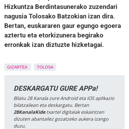
Hizkuntza Berdintasunerako zuzendari
nagusia Tolosako Batzokian izan dira.
Bertan, euskararen gaur egungo egoera
aztertu eta etorkizunera begirako
erronkak izan diztuzte hizketagai.
GIZARTEA
TOLOSA
DESKARGATU GURE APPa!
Bilatu 28 Kanala zure Android eta iOS aplikazio
bilatzailean eta deskargatu. Bertan
28KanalaKide
txartel digitalak eskaintzen
dizuten abantailez gozatzeko aukera izango
duzu.