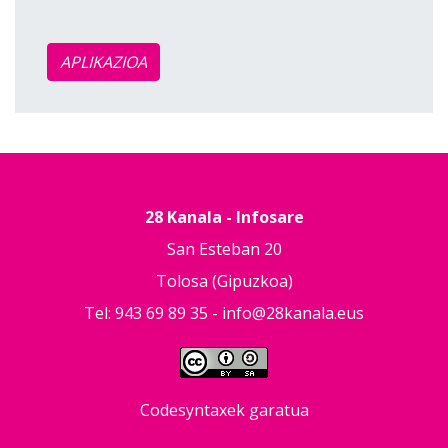
APLIKAZIOA
28 Kanala - Infosare
San Esteban 20
Tolosa (Gipuzkoa)
Tel: 943 69 89 35 -
info@28kanala.eus
Codesyntaxek garatua