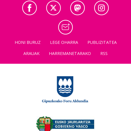
HONI BURUZ
LEGE OHARRA
PUBLIZITATEA
ARAUAK
HARREMANETARAKO
RSS