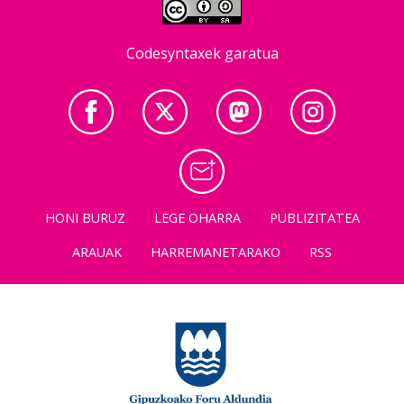
Codesyntaxek garatua
HONI BURUZ
LEGE OHARRA
PUBLIZITATEA
ARAUAK
HARREMANETARAKO
RSS