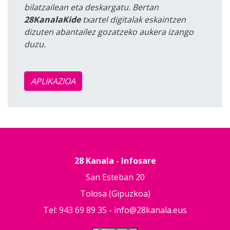
bilatzailean eta deskargatu. Bertan
28KanalaKide
txartel digitalak eskaintzen
dizuten abantailez gozatzeko aukera izango
duzu.
APLIKAZIOA
28 Kanala - Infosare
San Esteban 20
Tolosa (Gipuzkoa)
Tel: 943 69 89 35 -
info@28kanala.eus