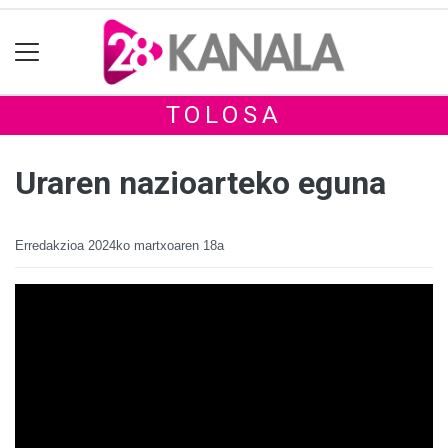
TOLOSA
Uraren nazioarteko eguna
Erredakzioa
2024ko martxoaren 18a