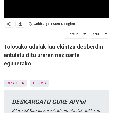
Gehitu gaitzazu Googlen
Entzun
Itzuli
Tolosako udalak lau ekintza desberdin
antulatu ditu uraren nazioarte
egunerako
GIZARTEA
TOLOSA
DESKARGATU GURE APPa!
Bilatu 28 Kanala zure Android eta iOS aplikazio