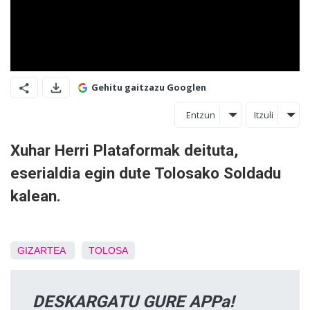
Gehitu gaitzazu Googlen
Entzun
Itzuli
Xuhar Herri Plataformak deituta,
eserialdia egin dute Tolosako Soldadu
kalean.
GIZARTEA
TOLOSA
DESKARGATU GURE APPa!