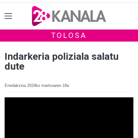
TOLOSA
Indarkeria poliziala salatu
dute
Erredakzioa
2024ko martxoaren 18a