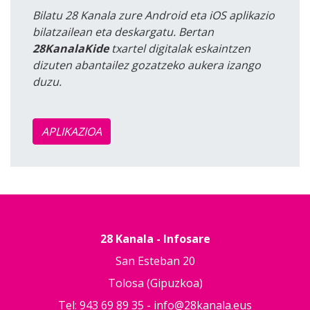
Bilatu 28 Kanala zure Android eta iOS aplikazio
bilatzailean eta deskargatu. Bertan
28KanalaKide
txartel digitalak eskaintzen
dizuten abantailez gozatzeko aukera izango
duzu.
APLIKAZIOA
28 Kanala - Infosare
San Esteban 20
Tolosa (Gipuzkoa)
Tel: 943 69 89 35 -
info@28kanala.eus