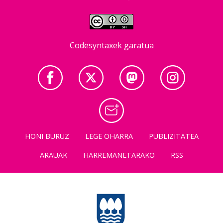
Codesyntaxek garatua
HONI BURUZ
LEGE OHARRA
PUBLIZITATEA
ARAUAK
HARREMANETARAKO
RSS