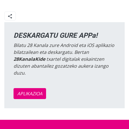
DESKARGATU GURE APPa!
Bilatu 28 Kanala zure Android eta iOS aplikazio
bilatzailean eta deskargatu. Bertan
28KanalaKide
txartel digitalak eskaintzen
dizuten abantailez gozatzeko aukera izango
duzu.
APLIKAZIOA