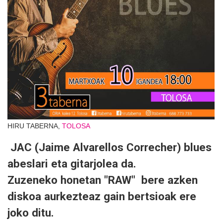
HIRU TABERNA,
TOLOSA
JAC (Jaime Alvarellos Correcher) blues
abeslari eta gitarjolea da.
Zuzeneko honetan "RAW" bere azken
diskoa aurkezteaz gain bertsioak ere
joko ditu.