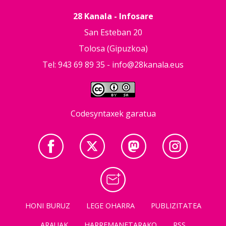
28 Kanala - Infosare
San Esteban 20
Tolosa (Gipuzkoa)
Tel: 943 69 89 35 -
info@28kanala.eus
Codesyntaxek garatua
HONI BURUZ
LEGE OHARRA
PUBLIZITATEA
ARAUAK
HARREMANETARAKO
RSS