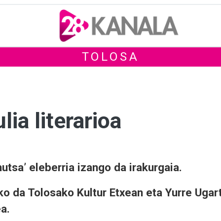
TOLOSA
ia literarioa
utsa’ eleberria izango da irakurgaia.
iko da Tolosako Kultur Etxean eta Yurre Ugar
a.