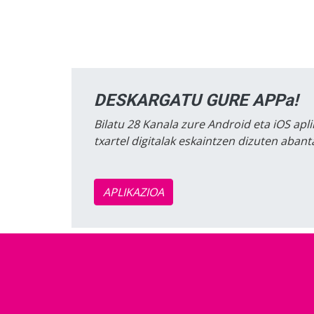
DESKARGATU GURE APPa!
Bilatu 28 Kanala zure Android eta iOS apli
txartel digitalak eskaintzen dizuten aban
APLIKAZIOA