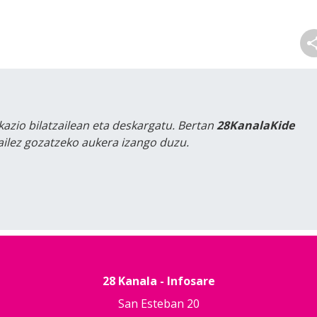
kazio bilatzailean eta deskargatu. Bertan
28KanalaKide
tailez gozatzeko aukera izango duzu.
28 Kanala - Infosare
San Esteban 20