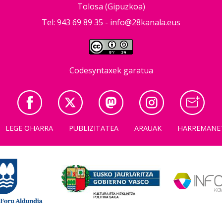
Tolosa (Gipuzkoa)
Tel: 943 69 89 35 -
info@28kanala.eus
Codesyntaxek garatua
LEGE OHARRA
PUBLIZITATEA
ARAUAK
HARREMANE