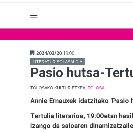
2024/03/20
19:00
LITERATUR SOLASALDIA
Pasio hutsa-Tertul
TOLOSAKO KULTUR ETXEA,
TOLOSA
Annie Ernauxek idatzitako ‘Pasio h
Tertulia literarioa, 19:00etan has
izango da saioaren dinamizatzaile