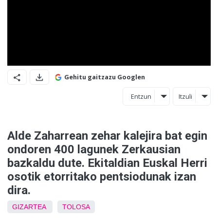
Gehitu gaitzazu Googlen
Entzun
Itzuli
Alde Zaharrean zehar kalejira bat egin
ondoren 400 lagunek Zerkausian
bazkaldu dute. Ekitaldian Euskal Herri
osotik etorritako pentsiodunak izan
dira.
GIZARTEA
TOLOSA