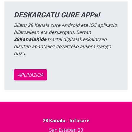
DESKARGATU GURE APPa!
Bilatu 28 Kanala zure Android eta iOS aplikazio
bilatzailean eta deskargatu. Bertan
28KanalaKide
txartel digitalak eskaintzen
dizuten abantailez gozatzeko aukera izango
duzu.
APLIKAZIOA
28 Kanala - Infosare
San Esteban 20