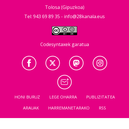
Tolosa (Gipuzkoa)
Tel: 943 69 89 35 -
info@28kanala.eus
Codesyntaxek garatua
HONI BURUZ
LEGE OHARRA
PUBLIZITATEA
ARAUAK
HARREMANETARAKO
RSS