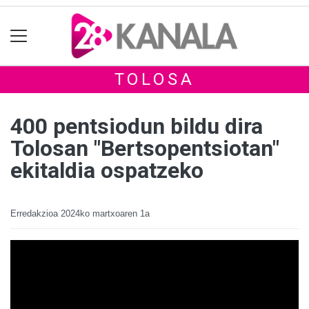
TOLOSA
400 pentsiodun bildu dira
Tolosan "Bertsopentsiotan"
ekitaldia ospatzeko
Erredakzioa
2024ko martxoaren 1a