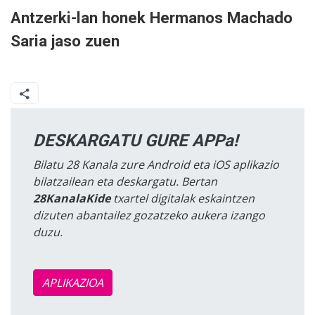
Antzerki-lan honek Hermanos Machado
Saria jaso zuen
DESKARGATU GURE APPa!
Bilatu 28 Kanala zure Android eta iOS aplikazio
bilatzailean eta deskargatu. Bertan
28KanalaKide
txartel digitalak eskaintzen
dizuten abantailez gozatzeko aukera izango
duzu.
APLIKAZIOA