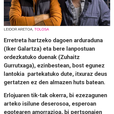
LEIDOR ARETOA,
TOLOSA
Erretreta hartzeko dagoen arduraduna
(Iker Galartza) eta bere lanpostuan
ordezkatuko duenak (Zuhaitz
Gurrutxaga), ezinbestean, bost egunez
lantokia partekatuko dute, itxuraz deus
gertatzen ez den almazen huts batean.
Erlojuaren tik-tak okerra, bi ezezagunen
arteko isilune deserosoa, esperoan
egotearen amorrazioa, bi pertsonaien