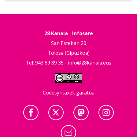
28 Kanala - Infosare
San Esteban 20
Tolosa (Gipuzkoa)
Tel: 943 69 89 35 -
info@28kanala.eus
Codesyntaxek garatua