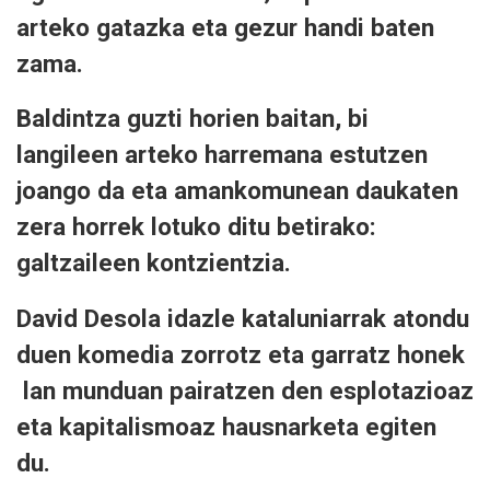
arteko gatazka eta gezur handi baten
zama.
Baldintza guzti horien baitan, bi
langileen arteko harremana estutzen
joango da eta amankomunean daukaten
zera horrek lotuko ditu betirako:
galtzaileen kontzientzia.
David Desola idazle kataluniarrak atondu
duen komedia zorrotz eta garratz honek
lan munduan pairatzen den esplotazioaz
eta kapitalismoaz hausnarketa egiten
du.