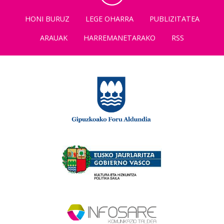
HONI BURUZ
LEGE OHARRA
PUBLIZITATEA
ARAUAK
HARREMANETARAKO
RSS