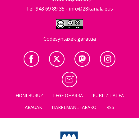
Tel: 943 69 89 35 -
info@28kanala.eus
Codesyntaxek garatua
HONI BURUZ
LEGE OHARRA
PUBLIZITATEA
ARAUAK
HARREMANETARAKO
RSS