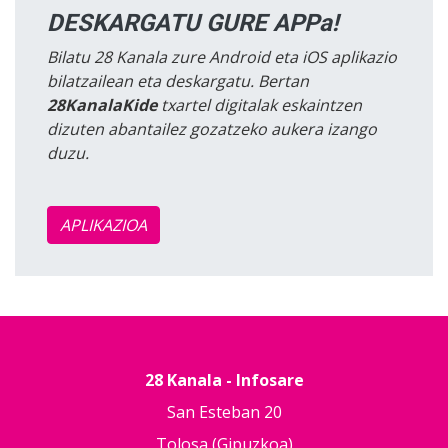
DESKARGATU GURE APPa!
Bilatu 28 Kanala zure Android eta iOS aplikazio
bilatzailean eta deskargatu. Bertan
28KanalaKide
txartel digitalak eskaintzen
dizuten abantailez gozatzeko aukera izango
duzu.
APLIKAZIOA
28 Kanala - Infosare
San Esteban 20
Tolosa (Gipuzkoa)