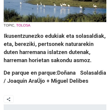
TOPIC,
TOLOSA
Ikusentzunezko edukiak eta solasaldiak,
eta, bereziki, pertsonek naturarekin
duten harremana islatzen dutenak,
harreman horietan sakondu asmoz.
De parque en parque:Doñana Solasaldia
/ Joaquín AraÚjo + Miguel Delibes