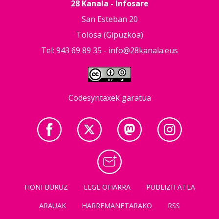
28 Kanala - Infosare
San Esteban 20
Tolosa (Gipuzkoa)
Tel: 943 69 89 35 -
info@28kanala.eus
Codesyntaxek garatua
HONI BURUZ
LEGE OHARRA
PUBLIZITATEA
ARAUAK
HARREMANETARAKO
RSS