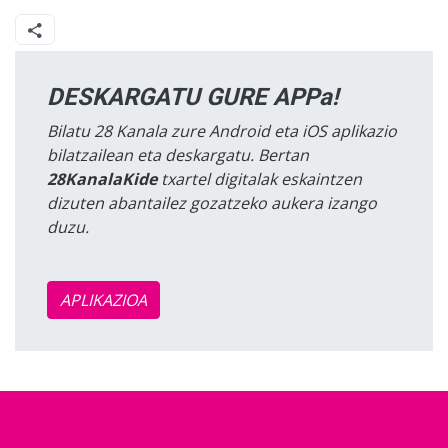
DESKARGATU GURE APPa!
Bilatu 28 Kanala zure Android eta iOS aplikazio
bilatzailean eta deskargatu. Bertan
28KanalaKide
txartel digitalak eskaintzen
dizuten abantailez gozatzeko aukera izango
duzu.
APLIKAZIOA