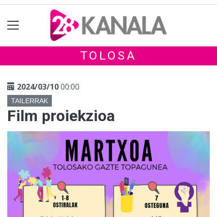
TOLOSA
2024/03/10
00:00
TAILERRAK
Film proiekzioa