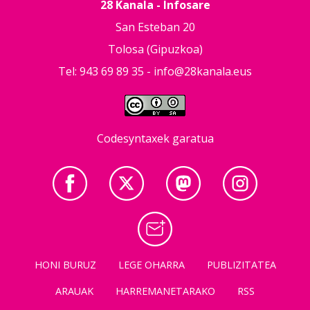
28 Kanala - Infosare
San Esteban 20
Tolosa (Gipuzkoa)
Tel: 943 69 89 35 -
info@28kanala.eus
Codesyntaxek garatua
HONI BURUZ
LEGE OHARRA
PUBLIZITATEA
ARAUAK
HARREMANETARAKO
RSS