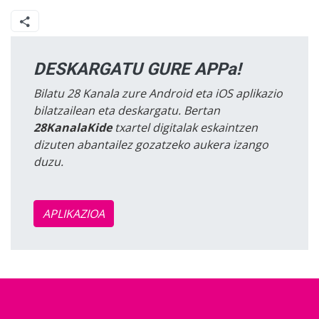
DESKARGATU GURE APPa!
Bilatu 28 Kanala zure Android eta iOS aplikazio
bilatzailean eta deskargatu. Bertan
28KanalaKide
txartel digitalak eskaintzen
dizuten abantailez gozatzeko aukera izango
duzu.
APLIKAZIOA