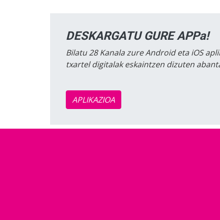
DESKARGATU GURE APPa!
Bilatu 28 Kanala zure Android eta iOS apli
txartel digitalak eskaintzen dizuten aban
APLIKAZIOA