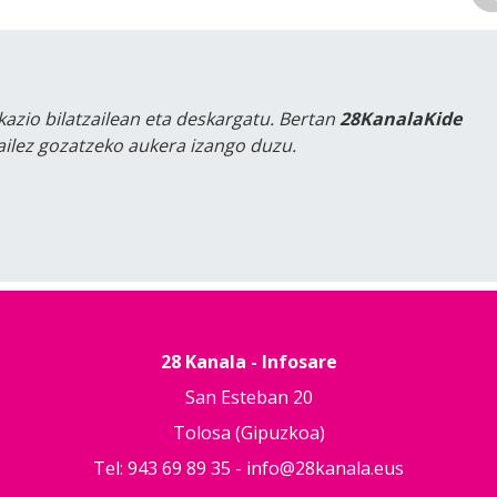
kazio bilatzailean eta deskargatu. Bertan
28KanalaKide
tailez gozatzeko aukera izango duzu.
28 Kanala - Infosare
San Esteban 20
Tolosa (Gipuzkoa)
Tel: 943 69 89 35 -
info@28kanala.eus