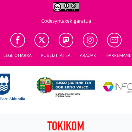
Codesyntaxek garatua
LEGE OHARRA
PUBLIZITATEA
ARAUAK
HARREMANE